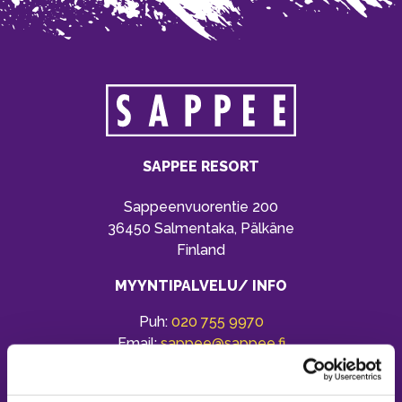
SAPPEE RESORT
Sappeenvuorentie 200
36450 Salmentaka, Pälkäne
Finland
MYYNTIPALVELU/ INFO
Puh:
020 755 9970
Email:
sappee@sappee.fi