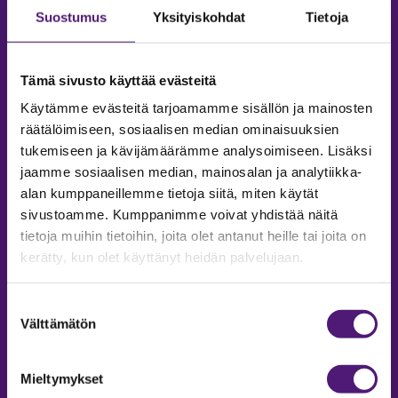
Suostumus
Yksityiskohdat
Tietoja
Tämä sivusto käyttää evästeitä
Käytämme evästeitä tarjoamamme sisällön ja mainosten
räätälöimiseen, sosiaalisen median ominaisuuksien
tukemiseen ja kävijämäärämme analysoimiseen. Lisäksi
jaamme sosiaalisen median, mainosalan ja analytiikka-
alan kumppaneillemme tietoja siitä, miten käytät
sivustoamme. Kumppanimme voivat yhdistää näitä
tietoja muihin tietoihin, joita olet antanut heille tai joita on
MAJOITUS
kerätty, kun olet käyttänyt heidän palvelujaan.
Tiedustelut & Varaukset
Puh:
020 755 9975
Suostumuksen
Email:
majoitus@sappee.fi
Välttämätön
valinta
Palvelemme arkisin 9–16
Mieltymykset
Online varaukset