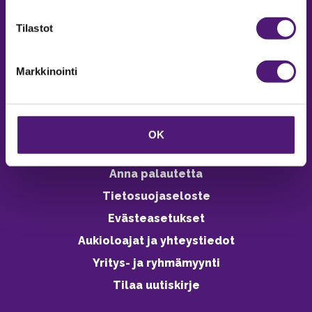
verkkokaupasta 24h
Tilastot
Markkinointi
Vastuullisuus
Ympäristöohjelma
OK
Avoimet työpaikat
Anna palautetta
Tietosuojaseloste
Evästeasetukset
Aukioloajat ja yhteystiedot
Yritys- ja ryhmämyynti
Tilaa uutiskirje