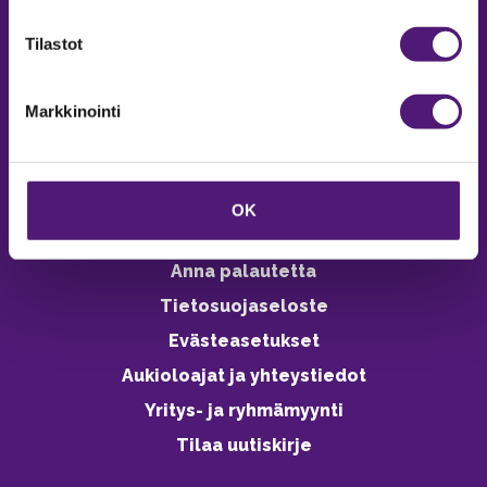
verkkokaupasta 24h
Tilastot
Markkinointi
Vastuullisuus
Ympäristöohjelma
OK
Avoimet työpaikat
Anna palautetta
Tietosuojaseloste
Evästeasetukset
Aukioloajat ja yhteystiedot
Yritys- ja ryhmämyynti
Tilaa uutiskirje