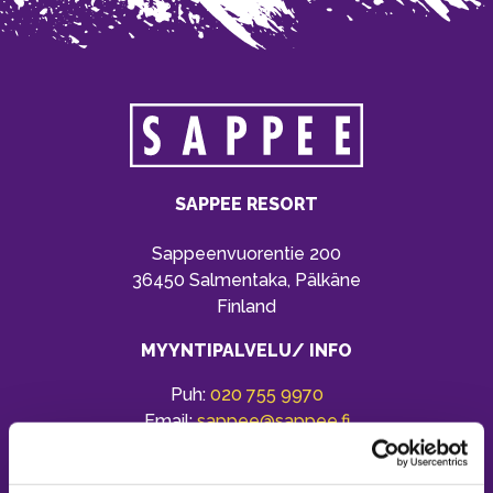
SAPPEE RESORT
Sappeenvuorentie 200
36450 Salmentaka, Pälkäne
Finland
MYYNTIPALVELU/ INFO
Puh:
020 755 9970
Email:
sappee@sappee.fi