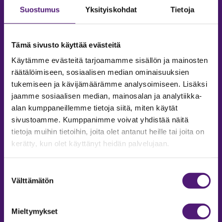
Suostumus
Yksityiskohdat
Tietoja
Tämä sivusto käyttää evästeitä
Käytämme evästeitä tarjoamamme sisällön ja mainosten
räätälöimiseen, sosiaalisen median ominaisuuksien
tukemiseen ja kävijämäärämme analysoimiseen. Lisäksi
jaamme sosiaalisen median, mainosalan ja analytiikka-
alan kumppaneillemme tietoja siitä, miten käytät
sivustoamme. Kumppanimme voivat yhdistää näitä
tietoja muihin tietoihin, joita olet antanut heille tai joita on
MAJOITUS
kerätty, kun olet käyttänyt heidän palvelujaan.
Tiedustelut & Varaukset
Puh:
020 755 9975
Suostumuksen
Email:
majoitus@sappee.fi
Välttämätön
valinta
Palvelemme arkisin 9–16
Mieltymykset
Online varaukset