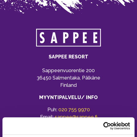
SAPPEE RESORT
Sappeenvuorentie 200
36450 Salmentaka, Pälkäne
Finland
MYYNTIPALVELU/ INFO
Puh:
020 755 9970
Email:
sappee@sappee.fi