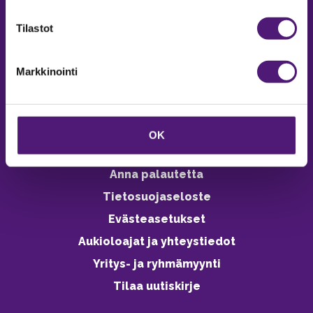
verkkokaupasta 24h
Tilastot
Markkinointi
Vastuullisuus
Ympäristöohjelma
OK
Avoimet työpaikat
Anna palautetta
Tietosuojaseloste
Evästeasetukset
Aukioloajat ja yhteystiedot
Yritys- ja ryhmämyynti
Tilaa uutiskirje