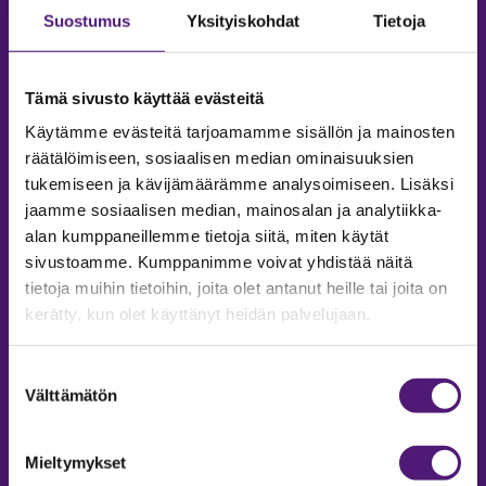
Suostumus
Yksityiskohdat
Tietoja
Tämä sivusto käyttää evästeitä
Käytämme evästeitä tarjoamamme sisällön ja mainosten
räätälöimiseen, sosiaalisen median ominaisuuksien
tukemiseen ja kävijämäärämme analysoimiseen. Lisäksi
jaamme sosiaalisen median, mainosalan ja analytiikka-
alan kumppaneillemme tietoja siitä, miten käytät
sivustoamme. Kumppanimme voivat yhdistää näitä
tietoja muihin tietoihin, joita olet antanut heille tai joita on
MAJOITUS
kerätty, kun olet käyttänyt heidän palvelujaan.
Tiedustelut & Varaukset
Puh:
020 755 9975
Suostumuksen
Email:
majoitus@sappee.fi
Välttämätön
valinta
Palvelemme arkisin 9–16
Mieltymykset
Online varaukset