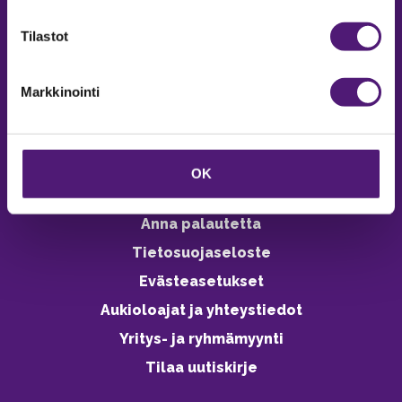
verkkokaupasta 24h
Tilastot
Markkinointi
Vastuullisuus
Ympäristöohjelma
OK
Avoimet työpaikat
Anna palautetta
Tietosuojaseloste
Evästeasetukset
Aukioloajat ja yhteystiedot
Yritys- ja ryhmämyynti
Tilaa uutiskirje