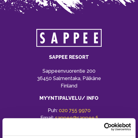
SAPPEE RESORT
Sappeenvuorentie 200
36450 Salmentaka, Pälkäne
Finland
MYYNTIPALVELU/ INFO
Puh:
020 755 9970
Email:
sappee@sappee.fi