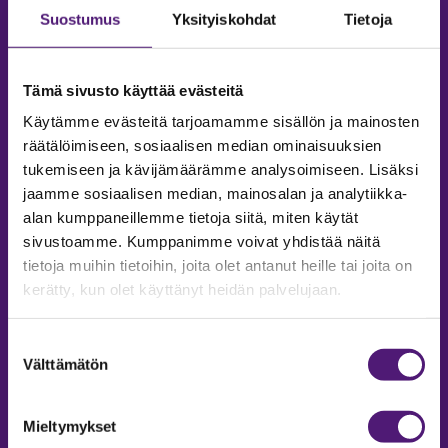
Suostumus
Yksityiskohdat
Tietoja
Tämä sivusto käyttää evästeitä
Käytämme evästeitä tarjoamamme sisällön ja mainosten
räätälöimiseen, sosiaalisen median ominaisuuksien
tukemiseen ja kävijämäärämme analysoimiseen. Lisäksi
jaamme sosiaalisen median, mainosalan ja analytiikka-
alan kumppaneillemme tietoja siitä, miten käytät
sivustoamme. Kumppanimme voivat yhdistää näitä
tietoja muihin tietoihin, joita olet antanut heille tai joita on
MAJOITUS
kerätty, kun olet käyttänyt heidän palvelujaan.
Tiedustelut & Varaukset
Puh:
020 755 9975
Suostumuksen
Email:
majoitus@sappee.fi
Välttämätön
valinta
Palvelemme arkisin 9–16
Mieltymykset
Online varaukset