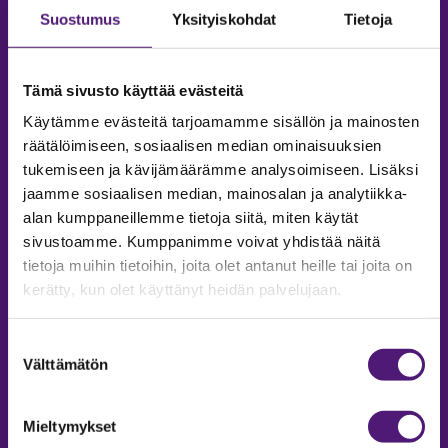
Suostumus
Yksityiskohdat
Tietoja
Tämä sivusto käyttää evästeitä
Käytämme evästeitä tarjoamamme sisällön ja mainosten
räätälöimiseen, sosiaalisen median ominaisuuksien
tukemiseen ja kävijämäärämme analysoimiseen. Lisäksi
jaamme sosiaalisen median, mainosalan ja analytiikka-
alan kumppaneillemme tietoja siitä, miten käytät
sivustoamme. Kumppanimme voivat yhdistää näitä
tietoja muihin tietoihin, joita olet antanut heille tai joita on
MAJOITUS
kerätty, kun olet käyttänyt heidän palvelujaan.
Tiedustelut & Varaukset
Puh:
020 755 9975
Suostumuksen
Email:
majoitus@sappee.fi
Välttämätön
valinta
Palvelemme arkisin 9–16
Mieltymykset
Online varaukset