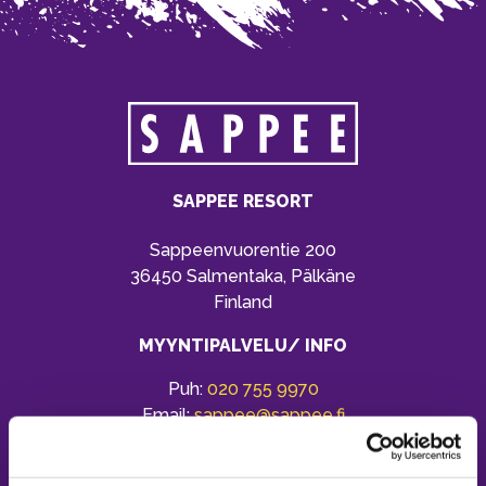
SAPPEE RESORT
Sappeenvuorentie 200
36450 Salmentaka, Pälkäne
Finland
MYYNTIPALVELU/ INFO
Puh:
020 755 9970
Email:
sappee@sappee.fi