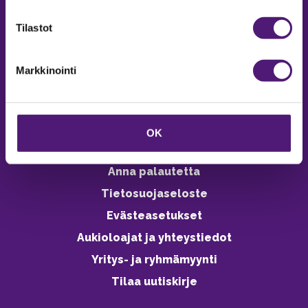
verkkokaupasta 24h
Tilastot
Markkinointi
Vastuullisuus
Ympäristöohjelma
OK
Avoimet työpaikat
Anna palautetta
Tietosuojaseloste
Evästeasetukset
Aukioloajat ja yhteystiedot
Yritys- ja ryhmämyynti
Tilaa uutiskirje