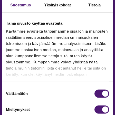
Suostumus
Yksityiskohdat
Tietoja
Tämä sivusto käyttää evästeitä
Käytämme evästeitä tarjoamamme sisällön ja mainosten
räätälöimiseen, sosiaalisen median ominaisuuksien
tukemiseen ja kävijämäärämme analysoimiseen. Lisäksi
jaamme sosiaalisen median, mainosalan ja analytiikka-
alan kumppaneillemme tietoja siitä, miten käytät
sivustoamme. Kumppanimme voivat yhdistää näitä
tietoja muihin tietoihin, joita olet antanut heille tai joita on
MAJOITUS
kerätty, kun olet käyttänyt heidän palvelujaan.
Tiedustelut & Varaukset
Puh:
020 755 9975
Suostumuksen
Email:
majoitus@sappee.fi
Välttämätön
valinta
Palvelemme arkisin 9–16
Mieltymykset
Online varaukset