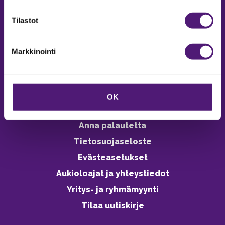
verkkokaupasta 24h
Tilastot
Markkinointi
Vastuullisuus
Ympäristöohjelma
OK
Avoimet työpaikat
Anna palautetta
Tietosuojaseloste
Evästeasetukset
Aukioloajat ja yhteystiedot
Yritys- ja ryhmämyynti
Tilaa uutiskirje