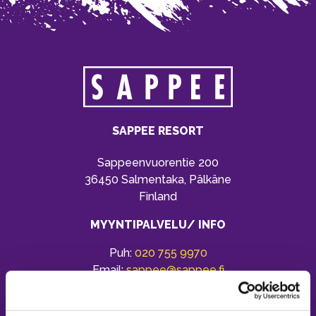
SAPPEE RESORT
Sappeenvuorentie 200
36450 Salmentaka, Pälkäne
Finland
MYYNTIPALVELU/ INFO
Puh:
020 755 9970
Email:
sappee@sappee.fi