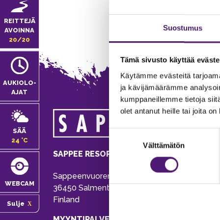
REITTEJÄ
Suostumus
AVOINNA
20/20
Tämä sivusto käyttää eväste
Käytämme evästeitä tarjoama
AUKIOLO­
ja kävijämäärämme analysoim
AJAT
kumppaneillemme tietoja siitä
olet antanut heille tai joita o
MA
SÄÄ
Suostumuksen
Tie
24 °C
Välttämätön
valinta
Pu
SAPPEE RESORT
Ema
Sappeenvuorentie 200
Pal
WEBCAM
36450 Salmentaka, Pälkäne
Onl
Finland
Sulje
ver
MYYNTIPALVELU/ INFO