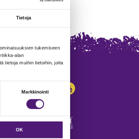
Tietoja
 ominaisuuksien tukemiseen
tiikka-alan
ietoja muihin tietoihin, joita
SEURAA MEITÄ:
Markkinointi
OK
edot