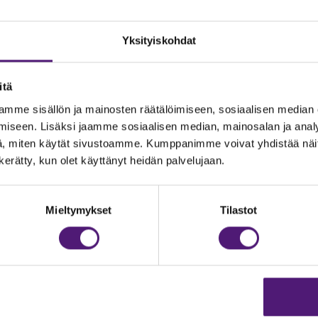
Yksityiskohdat
itä
mme sisällön ja mainosten räätälöimiseen, sosiaalisen median
iseen. Lisäksi jaamme sosiaalisen median, mainosalan ja analy
, miten käytät sivustoamme. Kumppanimme voivat yhdistää näitä t
n kerätty, kun olet käyttänyt heidän palvelujaan.
JOITUS
Vastuullisuus
Ympäristöohjelma
dustelut & Varaukset
Mieltymykset
Tilastot
h:
020 755 9975
Avoimet työpaikat
il:
majoitus@sappee.fi
Anna palautetta
velemme arkisin 9–16
Tietosuojaseloste
Evästeasetukset
ine varaukset
kkokaupasta 24h
Aukioloajat ja yhteysti