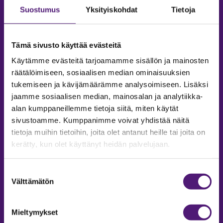
Suostumus
Yksityiskohdat
Tietoja
Tämä sivusto käyttää evästeitä
Käytämme evästeitä tarjoamamme sisällön ja mainosten
räätälöimiseen, sosiaalisen median ominaisuuksien
tukemiseen ja kävijämäärämme analysoimiseen. Lisäksi
jaamme sosiaalisen median, mainosalan ja analytiikka-
alan kumppaneillemme tietoja siitä, miten käytät
sivustoamme. Kumppanimme voivat yhdistää näitä
tietoja muihin tietoihin, joita olet antanut heille tai joita on
MAJOITUS
kerätty, kun olet käyttänyt heidän palvelujaan.
Tiedustelut & Varaukset
Puh:
020 755 9975
Suostumuksen
Email:
majoitus@sappee.fi
Välttämätön
valinta
Palvelemme arkisin 9–16
Mieltymykset
Online varaukset