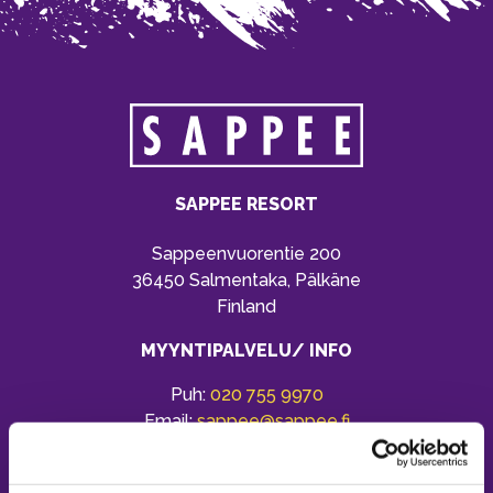
SAPPEE RESORT
Sappeenvuorentie 200
36450 Salmentaka, Pälkäne
Finland
MYYNTIPALVELU/ INFO
Puh:
020 755 9970
Email:
sappee@sappee.fi