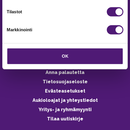
verkkokaupasta 24h
Tilastot
Markkinointi
Vastuullisuus
Ympäristöohjelma
OK
Avoimet työpaikat
Anna palautetta
Tietosuojaseloste
Evästeasetukset
Aukioloajat ja yhteystiedot
Yritys- ja ryhmämyynti
Tilaa uutiskirje