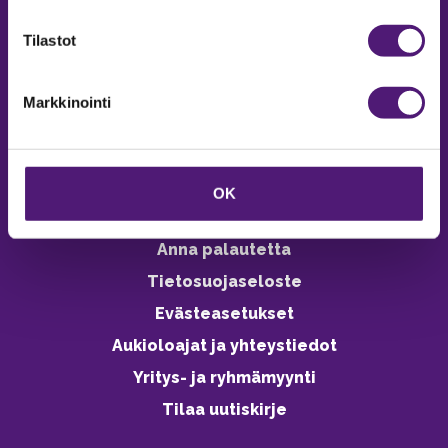
verkkokaupasta 24h
Tilastot
Markkinointi
Vastuullisuus
Ympäristöohjelma
OK
Avoimet työpaikat
Anna palautetta
Tietosuojaseloste
Evästeasetukset
Aukioloajat ja yhteystiedot
Yritys- ja ryhmämyynti
Tilaa uutiskirje