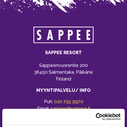
SAPPEE RESORT
Sappeenvuorentie 200
36450 Salmentaka, Pälkäne
Finland
MYYNTIPALVELU/ INFO
Puh:
020 755 9970
Email:
sappee@sappee.fi