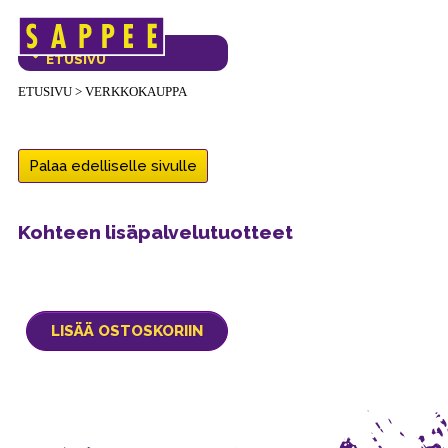
Päävalikko
VERKKOKAUPAN
ETUSIVU
ETUSIVU
>
VERKKOKAUPPA
Palaa edelliselle sivulle
Kohteen lisäpalvelutuotteet