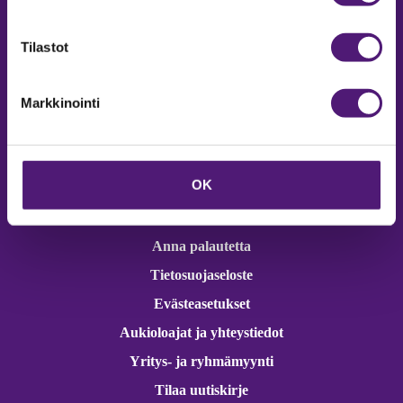
Online varaukset
verkkokaupasta 24h
Tilastot
Markkinointi
Vastuullisuus
OK
Ympäristöohjelma
Avoimet työpaikat
Anna palautetta
Tietosuojaseloste
Evästeasetukset
Aukioloajat ja yhteystiedot
Yritys- ja ryhmämyynti
Tilaa uutiskirje