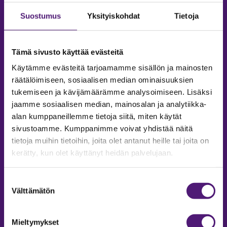
Suostumus
Yksityiskohdat
Tietoja
Tämä sivusto käyttää evästeitä
Käytämme evästeitä tarjoamamme sisällön ja mainosten
räätälöimiseen, sosiaalisen median ominaisuuksien
tukemiseen ja kävijämäärämme analysoimiseen. Lisäksi
jaamme sosiaalisen median, mainosalan ja analytiikka-
alan kumppaneillemme tietoja siitä, miten käytät
sivustoamme. Kumppanimme voivat yhdistää näitä
tietoja muihin tietoihin, joita olet antanut heille tai joita on
MAJOITUS
kerätty, kun olet käyttänyt heidän palvelujaan.
Tiedustelut & Varaukset
Suostumuksen
Puh:
020 755 9975
Välttämätön
valinta
Email:
majoitus@sappee.fi
Palvelemme arkisin 9–16
Mieltymykset