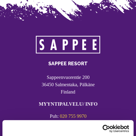
SAPPEE RESORT
Sappeenvuorentie 200
36450 Salmentaka, Pälkäne
Finland
MYYNTIPALVELU/ INFO
Puh:
020 755 9970
Email:
sappee@sappee.fi