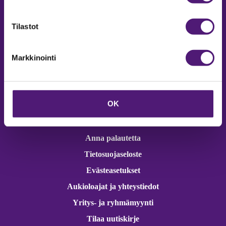
Online varaukset
verkkokaupasta 24h
Tilastot
Markkinointi
Vastuullisuus
OK
Ympäristöohjelma
Avoimet työpaikat
Anna palautetta
Tietosuojaseloste
Evästeasetukset
Aukioloajat ja yhteystiedot
Yritys- ja ryhmämyynti
Tilaa uutiskirje