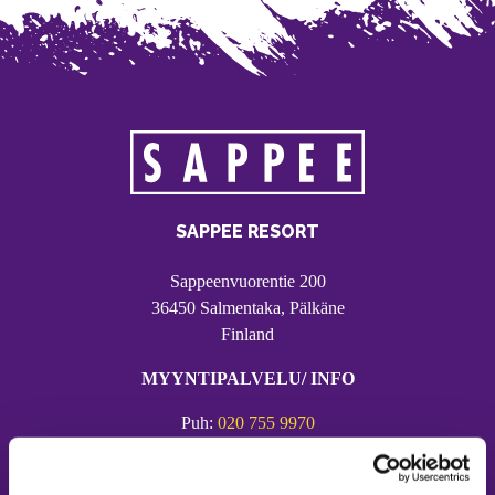
SAPPEE RESORT
Sappeenvuorentie 200
36450 Salmentaka, Pälkäne
Finland
MYYNTIPALVELU/ INFO
Puh:
020 755 9970
Email:
sappee@sappee.fi