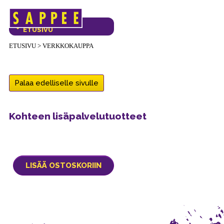
Päävalikko
VERKKOKAUPAN
ETUSIVU
ETUSIVU
>
VERKKOKAUPPA
Palaa edelliselle sivulle
Kohteen lisäpalvelutuotteet