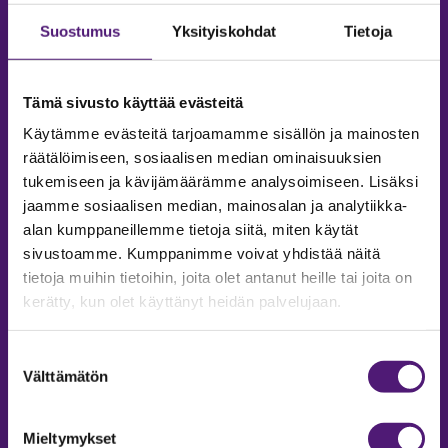
Suostumus
Yksityiskohdat
Tietoja
Tämä sivusto käyttää evästeitä
Käytämme evästeitä tarjoamamme sisällön ja mainosten
räätälöimiseen, sosiaalisen median ominaisuuksien
tukemiseen ja kävijämäärämme analysoimiseen. Lisäksi
jaamme sosiaalisen median, mainosalan ja analytiikka-
alan kumppaneillemme tietoja siitä, miten käytät
sivustoamme. Kumppanimme voivat yhdistää näitä
tietoja muihin tietoihin, joita olet antanut heille tai joita on
MAJOITUS
kerätty, kun olet käyttänyt heidän palvelujaan.
Tiedustelut & Varaukset
Suostumuksen
Puh:
020 755 9975
Välttämätön
valinta
Email:
majoitus@sappee.fi
Palvelemme arkisin 9–16
Mieltymykset