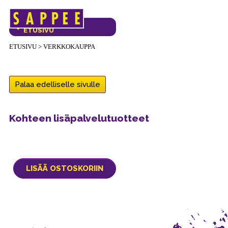
Päävalikko
VERKKOKAUPAN
ETUSIVU
ETUSIVU
>
VERKKOKAUPPA
Palaa edelliselle sivulle
Kohteen lisäpalvelutuotteet