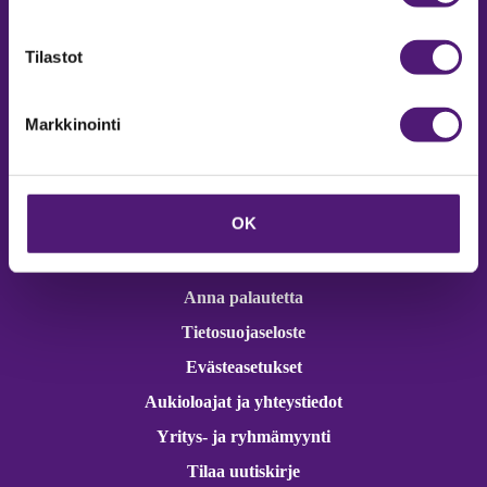
Online varaukset
verkkokaupasta 24h
Tilastot
Markkinointi
Vastuullisuus
OK
Ympäristöohjelma
Avoimet työpaikat
Anna palautetta
Tietosuojaseloste
Evästeasetukset
Aukioloajat ja yhteystiedot
Yritys- ja ryhmämyynti
Tilaa uutiskirje