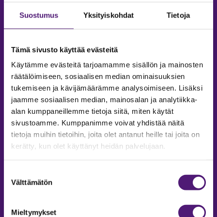
Suostumus
Yksityiskohdat
Tietoja
Tämä sivusto käyttää evästeitä
Käytämme evästeitä tarjoamamme sisällön ja mainosten
räätälöimiseen, sosiaalisen median ominaisuuksien
tukemiseen ja kävijämäärämme analysoimiseen. Lisäksi
jaamme sosiaalisen median, mainosalan ja analytiikka-
alan kumppaneillemme tietoja siitä, miten käytät
sivustoamme. Kumppanimme voivat yhdistää näitä
tietoja muihin tietoihin, joita olet antanut heille tai joita on
MAJOITUS
kerätty, kun olet käyttänyt heidän palvelujaan.
Tiedustelut & Varaukset
Suostumuksen
Puh:
020 755 9975
Välttämätön
valinta
Email:
majoitus@sappee.fi
Palvelemme arkisin 9–16
Mieltymykset