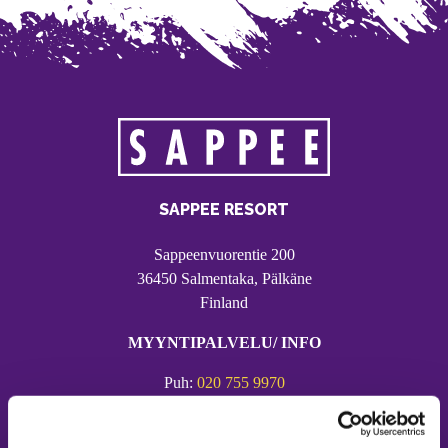
SAPPEE RESORT
Sappeenvuorentie 200
36450 Salmentaka, Pälkäne
Finland
MYYNTIPALVELU/ INFO
Puh:
020 755 9970
Email:
sappee@sappee.fi