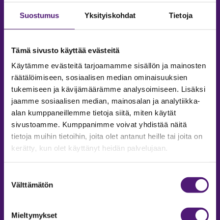
Suostumus
Yksityiskohdat
Tietoja
Tämä sivusto käyttää evästeitä
Käytämme evästeitä tarjoamamme sisällön ja mainosten
räätälöimiseen, sosiaalisen median ominaisuuksien
tukemiseen ja kävijämäärämme analysoimiseen. Lisäksi
jaamme sosiaalisen median, mainosalan ja analytiikka-
alan kumppaneillemme tietoja siitä, miten käytät
sivustoamme. Kumppanimme voivat yhdistää näitä
tietoja muihin tietoihin, joita olet antanut heille tai joita on
MAJOITUS
kerätty, kun olet käyttänyt heidän palvelujaan.
Tiedustelut & Varaukset
Suostumuksen
Puh:
020 755 9975
Välttämätön
valinta
Email:
majoitus@sappee.fi
Palvelemme arkisin 9–16
Mieltymykset