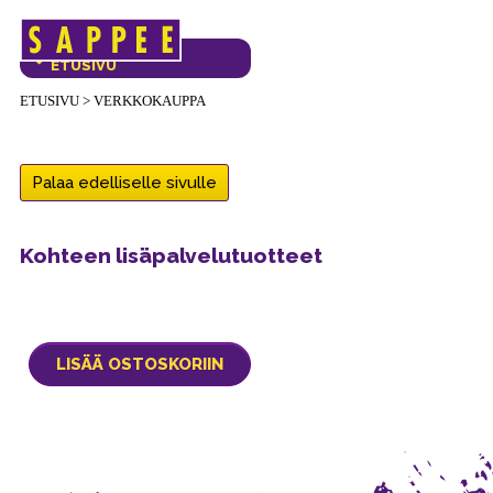
Päävalikko
VERKKOKAUPAN
ETUSIVU
ETUSIVU
>
VERKKOKAUPPA
Palaa edelliselle sivulle
Kohteen lisäpalvelutuotteet