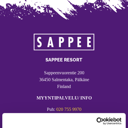
SAPPEE RESORT
Sappeenvuorentie 200
36450 Salmentaka, Pälkäne
Finland
MYYNTIPALVELU/ INFO
Puh:
020 755 9970
Email:
sappee@sappee.fi