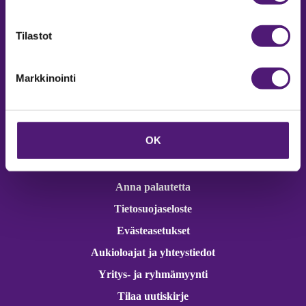
Online varaukset
verkkokaupasta 24h
Tilastot
Markkinointi
Vastuullisuus
OK
Ympäristöohjelma
Avoimet työpaikat
Anna palautetta
Tietosuojaseloste
Evästeasetukset
Aukioloajat ja yhteystiedot
Yritys- ja ryhmämyynti
Tilaa uutiskirje