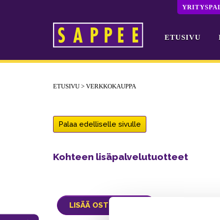
YRITYSPA
ETUSIVU
Päävalikko
ETUSIVU
>
VERKKOKAUPPA
Palaa edelliselle sivulle
Kohteen lisäpalvelutuotteet