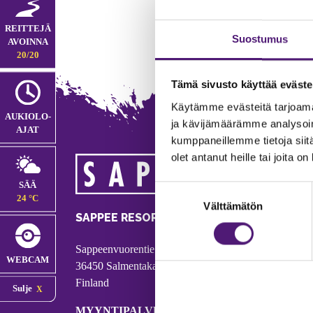
REITTEJÄ
Suostumus
AVOINNA
20/20
Tämä sivusto käyttää eväste
Käytämme evästeitä tarjoama
AUKIOLO­
ja kävijämäärämme analysoim
AJAT
kumppaneillemme tietoja siitä
olet antanut heille tai joita o
MA
SÄÄ
Suostumuksen
Tie
24 °C
Välttämätön
valinta
Puh
SAPPEE RESORT
Ema
Sappeenvuorentie 200
Pal
WEBCAM
36450 Salmentaka, Pälkäne
Onl
Finland
Sulje
ver
MYYNTIPALVELU/ INFO