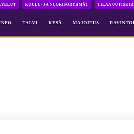
LVELUT
KOULU- JA NUORISORYHMÄT
TILAA UUTISKIR
INFO
TALVI
KESÄ
MAJOITUS
RAVINTO