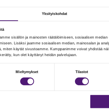
Yksityiskohdat
itä
mme sisällön ja mainosten räätälöimiseen, sosiaalisen median
iseen. Lisäksi jaamme sosiaalisen median, mainosalan ja analy
, miten käytät sivustoamme. Kumppanimme voivat yhdistää näitä t
n kerätty, kun olet käyttänyt heidän palvelujaan.
JOITUS
Vastuullisuus
Ympäristöohjelma
dustelut & Varaukset
Mieltymykset
Tilastot
:
020 755 9975
Avoimet työpaikat
il:
majoitus@sappee.fi
Anna palautetta
velemme arkisin 9–16
Tietosuojaseloste
Evästeasetukset
ine varaukset
kkokaupasta 24h
Aukioloajat ja yhteystiedot