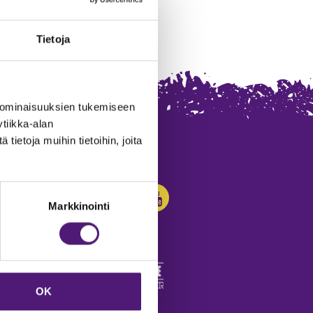
Tietoja
 ominaisuuksien tukemiseen
tiikka-alan
ietoja muihin tietoihin, joita
SEURAA MEITÄ:
Markkinointi
OK