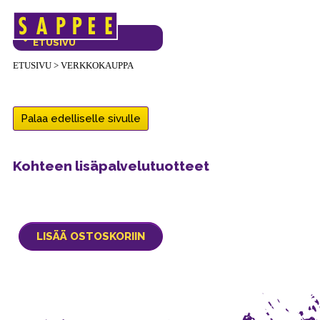
Päävalikko
VERKKOKAUPAN
ETUSIVU
ETUSIVU
>
VERKKOKAUPPA
Palaa edelliselle sivulle
Kohteen lisäpalvelutuotteet