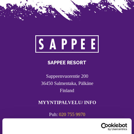
SAPPEE RESORT
Sappeenvuorentie 200
36450 Salmentaka, Pälkäne
Finland
MYYNTIPALVELU/ INFO
Puh:
020 755 9970
Email:
sappee@sappee.fi