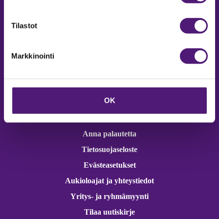
Online varaukset
verkkokaupasta 24h
Tilastot
Markkinointi
Vastuullisuus
OK
Ympäristöohjelma
Avoimet työpaikat
Anna palautetta
Tietosuojaseloste
Evästeasetukset
Aukioloajat ja yhteystiedot
Yritys- ja ryhmämyynti
Tilaa uutiskirje