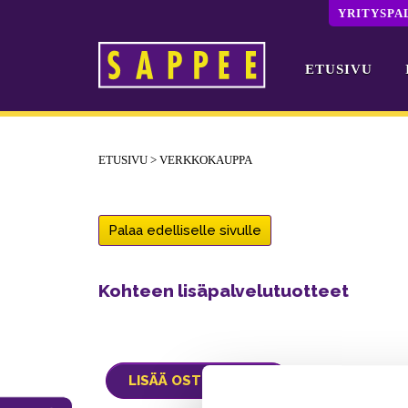
YRITYSPA
ETUSIVU
Päävalikko
ETUSIVU
>
VERKKOKAUPPA
Palaa edelliselle sivulle
Kohteen lisäpalvelutuotteet