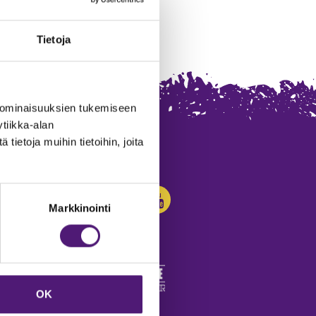
Tietoja
 ominaisuuksien tukemiseen
tiikka-alan
ietoja muihin tietoihin, joita
SEURAA MEITÄ:
Markkinointi
OK