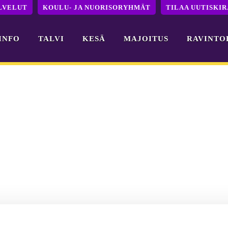
LVELUT
KOULU- JA NUORISORYHMÄT
TILAA UUTISKIR
INFO
TALVI
KESÄ
MAJOITUS
RAVINTO