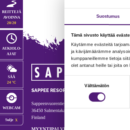
REITTEJÄ
Suostumus
AVOINNA
20/20
Tämä sivusto käyttää eväste
Käytämme evästeitä tarjoama
AUKIOLO­
ja kävijämäärämme analysoim
AJAT
kumppaneillemme tietoja siitä
olet antanut heille tai joita o
MA
SÄÄ
Suostumuksen
Tie
24 °C
Välttämätön
valinta
Puh
SAPPEE RESORT
Ema
Sappeenvuorentie 200
Pal
WEBCAM
36450 Salmentaka, Pälkäne
Onl
Finland
Sulje
ver
MYYNTIPALVELU/ INFO