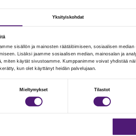
Yksityiskohdat
itä
mme sisällön ja mainosten räätälöimiseen, sosiaalisen median
iseen. Lisäksi jaamme sosiaalisen median, mainosalan ja analy
, miten käytät sivustoamme. Kumppanimme voivat yhdistää näitä t
n kerätty, kun olet käyttänyt heidän palvelujaan.
JOITUS
Vastuullisuus
Ympäristöohjelma
dustelut & Varaukset
Mieltymykset
Tilastot
:
020 755 9975
Avoimet työpaikat
il:
majoitus@sappee.fi
Anna palautetta
velemme arkisin 9–16
Tietosuojaseloste
Evästeasetukset
ine varaukset
kkokaupasta 24h
Aukioloajat ja yhteystiedot