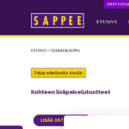
YRITYSPA
ETUSIVU
Päävalikko
ETUSIVU
>
VERKKOKAUPPA
Palaa edelliselle sivulle
Kohteen lisäpalvelutuotteet