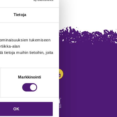
Tietoja
 ominaisuuksien tukemiseen
tiikka-alan
ietoja muihin tietoihin, joita
SEURAA MEITÄ:
Markkinointi
OK