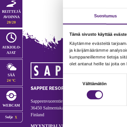
REITTEJÄ
Suostumus
AVOINNA
20/20
Tämä sivusto käyttää eväste
Käytämme evästeitä tarjoama
AUKIOLO­
ja kävijämäärämme analysoim
AJAT
kumppaneillemme tietoja siitä
olet antanut heille tai joita o
MA
SÄÄ
Suostumuksen
Tie
24 °C
Välttämätön
valinta
Puh
SAPPEE RESORT
Ema
Sappeenvuorentie 200
Pal
WEBCAM
36450 Salmentaka, Pälkäne
Onl
Finland
Sulje
ver
MYYNTIPALVELU/ INFO