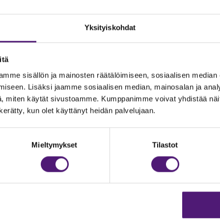
Yksityiskohdat
itä
mme sisällön ja mainosten räätälöimiseen, sosiaalisen median
iseen. Lisäksi jaamme sosiaalisen median, mainosalan ja analy
, miten käytät sivustoamme. Kumppanimme voivat yhdistää näitä t
n kerätty, kun olet käyttänyt heidän palvelujaan.
JOITUS
Vastuullisuus
Ympäristöohjelma
dustelut & Varaukset
Mieltymykset
Tilastot
:
020 755 9975
Avoimet työpaikat
il:
majoitus@sappee.fi
Anna palautetta
velemme arkisin 9–16
Tietosuojaseloste
Evästeasetukset
ine varaukset
kkokaupasta 24h
Aukioloajat ja yhteystiedot