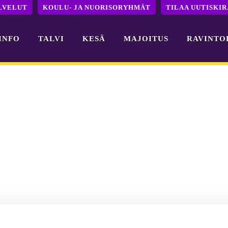
LVELUT
KOULU- JA NUORISORYHMÄT
TILAA UUTISKIR
INFO
TALVI
KESÄ
MAJOITUS
RAVINTO