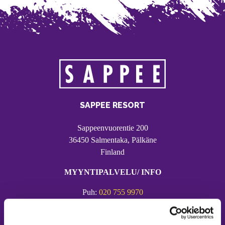
SAPPEE RESORT
Sappeenvuorentie 200
36450 Salmentaka, Pälkäne
Finland
MYYNTIPALVELU/ INFO
Puh:
020 755 9970
Email:
sappee@sappee.fi