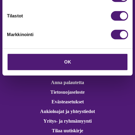
Online varaukset
verkkokaupasta 24h
Tilastot
Markkinointi
Vastuullisuus
OK
Ympäristöohjelma
Avoimet työpaikat
Anna palautetta
Tietosuojaseloste
Evästeasetukset
Aukioloajat ja yhteystiedot
Yritys- ja ryhmämyynti
Tilaa uutiskirje