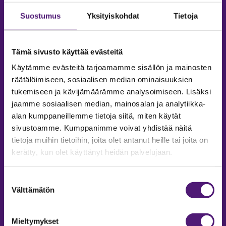
Suostumus
Yksityiskohdat
Tietoja
Tämä sivusto käyttää evästeitä
Käytämme evästeitä tarjoamamme sisällön ja mainosten
räätälöimiseen, sosiaalisen median ominaisuuksien
tukemiseen ja kävijämäärämme analysoimiseen. Lisäksi
jaamme sosiaalisen median, mainosalan ja analytiikka-
alan kumppaneillemme tietoja siitä, miten käytät
sivustoamme. Kumppanimme voivat yhdistää näitä
tietoja muihin tietoihin, joita olet antanut heille tai joita on
MAJOITUS
kerätty, kun olet käyttänyt heidän palvelujaan.
Tiedustelut & Varaukset
Suostumuksen
Puh:
020 755 9975
Välttämätön
valinta
Email:
majoitus@sappee.fi
Palvelemme arkisin 9–16
Mieltymykset