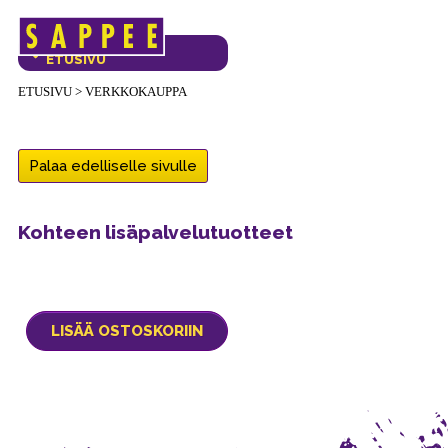
Päävalikko
VERKKOKAUPAN
ETUSIVU
ETUSIVU
>
VERKKOKAUPPA
Palaa edelliselle sivulle
Kohteen lisäpalvelutuotteet