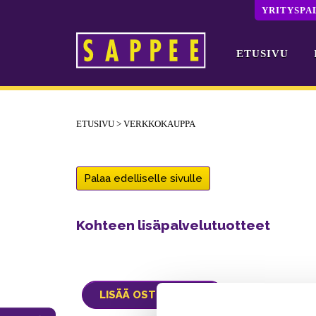
YRITYSPA
ETUSIVU
Päävalikko
ETUSIVU
>
VERKKOKAUPPA
Palaa edelliselle sivulle
Kohteen lisäpalvelutuotteet