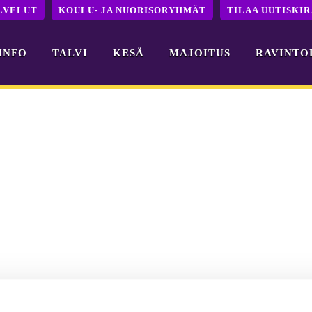
LVELUT
KOULU- JA NUORISORYHMÄT
TILAA UUTISKIR
INFO
TALVI
KESÄ
MAJOITUS
RAVINTO