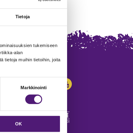
Tietoja
 ominaisuuksien tukemiseen
tiikka-alan
ietoja muihin tietoihin, joita
SEURAA MEITÄ:
Markkinointi
OK