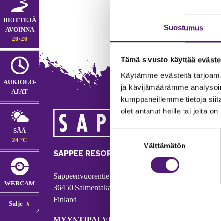
REITTEJÄ
Suostumus
AVOINNA
20/20
Tämä sivusto käyttää eväste
Käytämme evästeitä tarjoama
AUKIOLO­
ja kävijämäärämme analysoim
AJAT
kumppaneillemme tietoja siitä
olet antanut heille tai joita o
MA
SÄÄ
Suostumuksen
Tie
24 °C
Välttämätön
valinta
Puh
SAPPEE RESORT
Ema
Sappeenvuorentie 200
Pal
WEBCAM
36450 Salmentaka, Pälkäne
Onl
Finland
Sulje
ver
MYYNTIPALVELU/ INFO