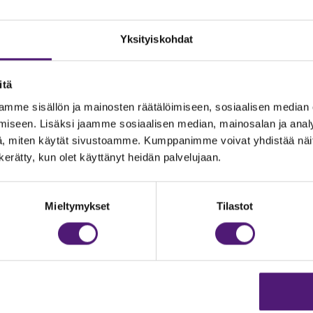
Yksityiskohdat
itä
mme sisällön ja mainosten räätälöimiseen, sosiaalisen median
iseen. Lisäksi jaamme sosiaalisen median, mainosalan ja analy
, miten käytät sivustoamme. Kumppanimme voivat yhdistää näitä t
n kerätty, kun olet käyttänyt heidän palvelujaan.
JOITUS
Vastuullisuus
Ympäristöohjelma
dustelut & Varaukset
Mieltymykset
Tilastot
:
020 755 9975
Avoimet työpaikat
il:
majoitus@sappee.fi
Anna palautetta
velemme arkisin 9–16
Tietosuojaseloste
Evästeasetukset
ine varaukset
kkokaupasta 24h
Aukioloajat ja yhteystiedot