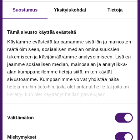
Suostumus
Yksityiskohdat
Tietoja
Tämä sivusto käyttää evästeitä
Käytämme evästeitä tarjoamamme sisällön ja mainosten
räätälöimiseen, sosiaalisen median ominaisuuksien
tukemiseen ja kävijämäärämme analysoimiseen. Lisäksi
jaamme sosiaalisen median, mainosalan ja analytiikka-
alan kumppaneillemme tietoja siitä, miten käytät
sivustoamme. Kumppanimme voivat yhdistää näitä
tietoja muihin tietoihin, joita olet antanut heille tai joita on
MAJOITUS
kerätty, kun olet käyttänyt heidän palvelujaan.
Tiedustelut & Varaukset
Suostumuksen
Puh:
020 755 9975
Välttämätön
valinta
Email:
majoitus@sappee.fi
Palvelemme arkisin 9–16
Mieltymykset