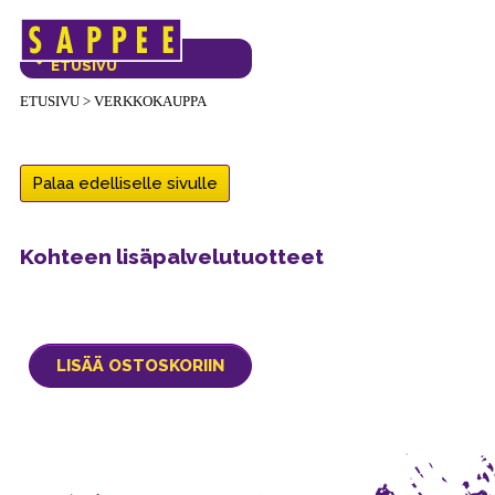
Päävalikko
VERKKOKAUPAN
ETUSIVU
ETUSIVU
>
VERKKOKAUPPA
Palaa edelliselle sivulle
Kohteen lisäpalvelutuotteet