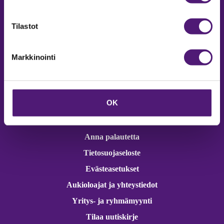
Online varaukset
verkkokaupasta 24h
Tilastot
Markkinointi
Vastuullisuus
OK
Ympäristöohjelma
Avoimet työpaikat
Anna palautetta
Tietosuojaseloste
Evästeasetukset
Aukioloajat ja yhteystiedot
Yritys- ja ryhmämyynti
Tilaa uutiskirje