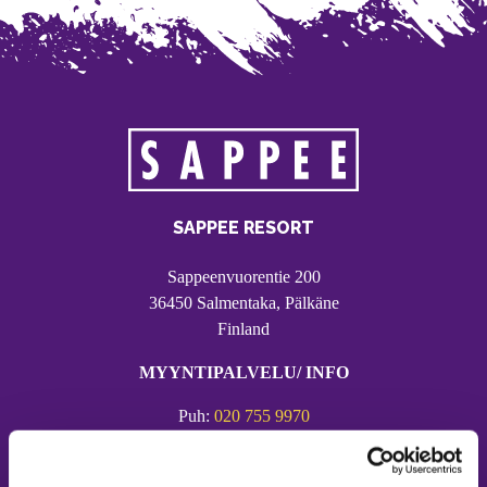
SAPPEE RESORT
Sappeenvuorentie 200
36450 Salmentaka, Pälkäne
Finland
MYYNTIPALVELU/ INFO
Puh:
020 755 9970
Email:
sappee@sappee.fi