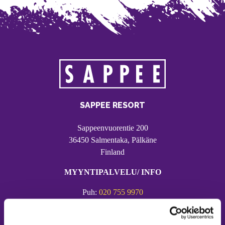
SAPPEE RESORT
Sappeenvuorentie 200
36450 Salmentaka, Pälkäne
Finland
MYYNTIPALVELU/ INFO
Puh:
020 755 9970
Email:
sappee@sappee.fi