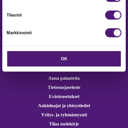
Online varaukset
verkkokaupasta 24h
Tilastot
Markkinointi
Vastuullisuus
OK
Ympäristöohjelma
Avoimet työpaikat
Anna palautetta
Tietosuojaseloste
Evästeasetukset
Aukioloajat ja yhteystiedot
Yritys- ja ryhmämyynti
Tilaa uutiskirje