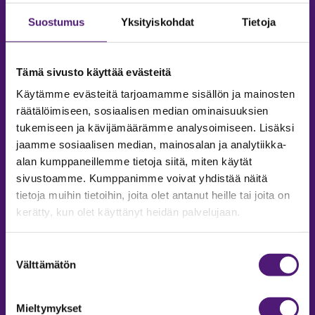
Suostumus
Yksityiskohdat
Tietoja
Tämä sivusto käyttää evästeitä
Käytämme evästeitä tarjoamamme sisällön ja mainosten
räätälöimiseen, sosiaalisen median ominaisuuksien
tukemiseen ja kävijämäärämme analysoimiseen. Lisäksi
jaamme sosiaalisen median, mainosalan ja analytiikka-
alan kumppaneillemme tietoja siitä, miten käytät
sivustoamme. Kumppanimme voivat yhdistää näitä
tietoja muihin tietoihin, joita olet antanut heille tai joita on
MAJOITUS
kerätty, kun olet käyttänyt heidän palvelujaan.
Tiedustelut & Varaukset
Suostumuksen
Puh:
020 755 9975
Välttämätön
valinta
Email:
majoitus@sappee.fi
Palvelemme arkisin 9–16
Mieltymykset