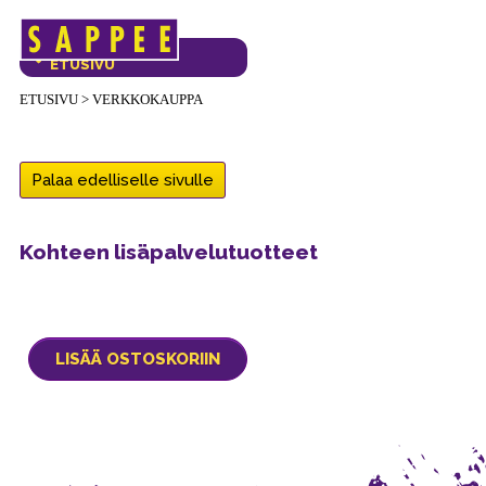
Päävalikko
VERKKOKAUPAN
ETUSIVU
ETUSIVU
>
VERKKOKAUPPA
Palaa edelliselle sivulle
Kohteen lisäpalvelutuotteet