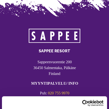
SAPPEE RESORT
Sappeenvuorentie 200
36450 Salmentaka, Pälkäne
Finland
MYYNTIPALVELU/ INFO
Puh:
020 755 9970
Email:
sappee@sappee.fi