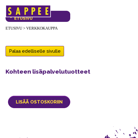
Päävalikko
VERKKOKAUPAN
ETUSIVU
ETUSIVU
>
VERKKOKAUPPA
Palaa edelliselle sivulle
Kohteen lisäpalvelutuotteet