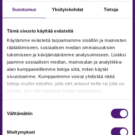
Suostumus
Yksityiskohdat
Tietoja
Tämä sivusto käyttää evästeitä
Käytämme evästeitä tarjoamamme sisällön ja mainosten
räätälöimiseen, sosiaalisen median ominaisuuksien
tukemiseen ja kävijämäärämme analysoimiseen. Lisäksi
jaamme sosiaalisen median, mainosalan ja analytiikka-
alan kumppaneillemme tietoja siitä, miten käytät
sivustoamme. Kumppanimme voivat yhdistää näitä
tietoja muihin tietoihin, joita olet antanut heille tai joita on
MAJOITUS
kerätty, kun olet käyttänyt heidän palvelujaan.
Tiedustelut & Varaukset
Suostumuksen
Puh:
020 755 9975
Välttämätön
valinta
Email:
majoitus@sappee.fi
Palvelemme arkisin 9–16
Mieltymykset