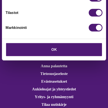
Online varaukset
verkkokaupasta 24h
Tilastot
Markkinointi
Vastuullisuus
OK
Ympäristöohjelma
Avoimet työpaikat
Anna palautetta
Tietosuojaseloste
Evästeasetukset
Aukioloajat ja yhteystiedot
Yritys- ja ryhmämyynti
Tilaa uutiskirje