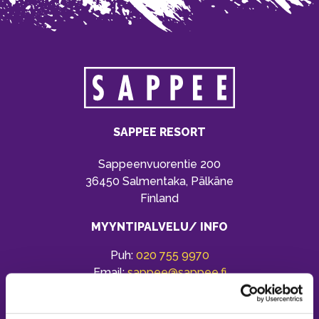
SAPPEE RESORT
Sappeenvuorentie 200
36450 Salmentaka, Pälkäne
Finland
MYYNTIPALVELU/ INFO
Puh:
020 755 9970
Email:
sappee@sappee.fi