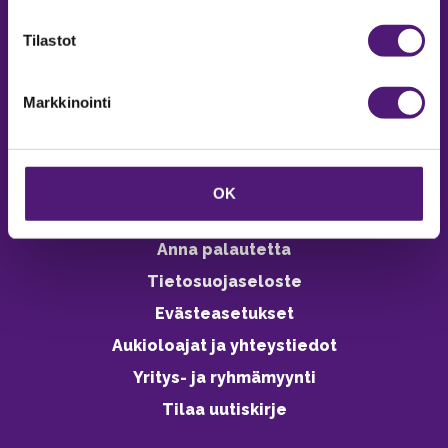
verkkokaupasta 24h
Tilastot
Markkinointi
Vastuullisuus
Ympäristöohjelma
OK
Avoimet työpaikat
Anna palautetta
Tietosuojaseloste
Evästeasetukset
Aukioloajat ja yhteystiedot
Yritys- ja ryhmämyynti
Tilaa uutiskirje