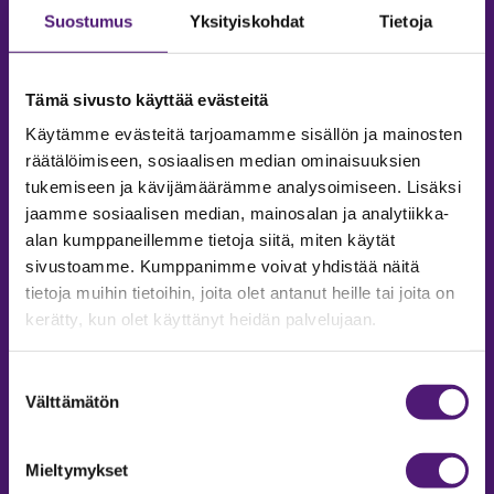
Suostumus
Yksityiskohdat
Tietoja
Tämä sivusto käyttää evästeitä
Käytämme evästeitä tarjoamamme sisällön ja mainosten
räätälöimiseen, sosiaalisen median ominaisuuksien
tukemiseen ja kävijämäärämme analysoimiseen. Lisäksi
jaamme sosiaalisen median, mainosalan ja analytiikka-
alan kumppaneillemme tietoja siitä, miten käytät
sivustoamme. Kumppanimme voivat yhdistää näitä
tietoja muihin tietoihin, joita olet antanut heille tai joita on
MAJOITUS
kerätty, kun olet käyttänyt heidän palvelujaan.
Tiedustelut & Varaukset
Puh:
020 755 9975
Suostumuksen
Email:
majoitus@sappee.fi
Välttämätön
valinta
Palvelemme arkisin 9–16
Mieltymykset
Online varaukset