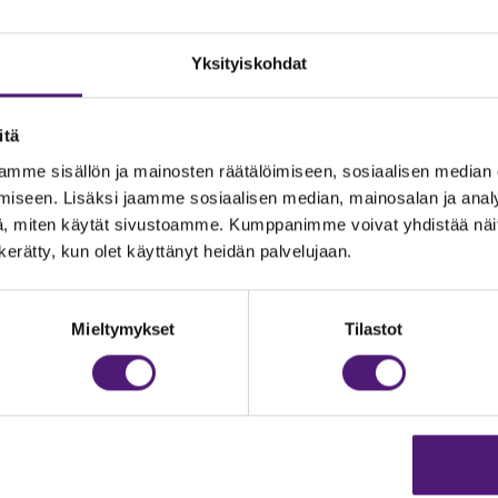
Yksityiskohdat
itä
mme sisällön ja mainosten räätälöimiseen, sosiaalisen median
iseen. Lisäksi jaamme sosiaalisen median, mainosalan ja analy
, miten käytät sivustoamme. Kumppanimme voivat yhdistää näitä t
n kerätty, kun olet käyttänyt heidän palvelujaan.
JOITUS
Vastuullisuus
Ympäristöohjelma
dustelut & Varaukset
Mieltymykset
Tilastot
h:
020 755 9975
Avoimet työpaikat
il:
majoitus@sappee.fi
Anna palautetta
velemme arkisin 9–16
Tietosuojaseloste
Evästeasetukset
ine varaukset
kkokaupasta 24h
Aukioloajat ja yhteysti