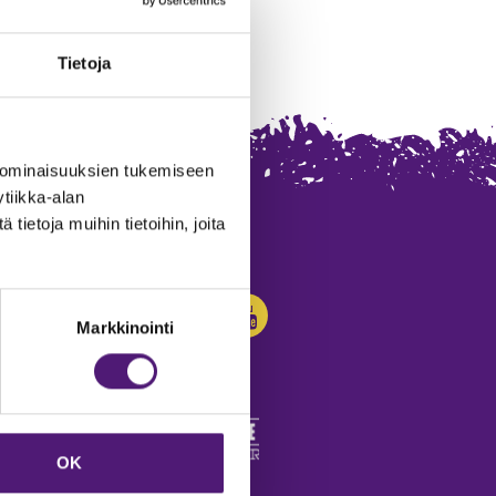
Tietoja
 ominaisuuksien tukemiseen
tiikka-alan
ietoja muihin tietoihin, joita
SEURAA MEITÄ:
Markkinointi
OK
edot