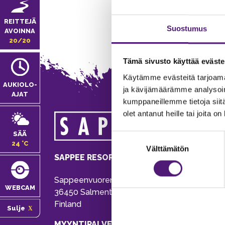
REITTEJÄ
Suostumus
AVOINNA
20/20
Tämä sivusto käyttää eväste
Käytämme evästeitä tarjoama
AUKIOLO­
ja kävijämäärämme analysoim
AJAT
kumppaneillemme tietoja siitä
olet antanut heille tai joita o
MA
SÄÄ
Suostumuksen
Tie
24 °C
Välttämätön
valinta
Pu
SAPPEE RESORT
Ema
Sappeenvuorentie 200
Pal
WEBCAM
36450 Salmentaka, Pälkäne
Onl
Finland
Sulje
ver
MYYNTIPALVELU/ INFO