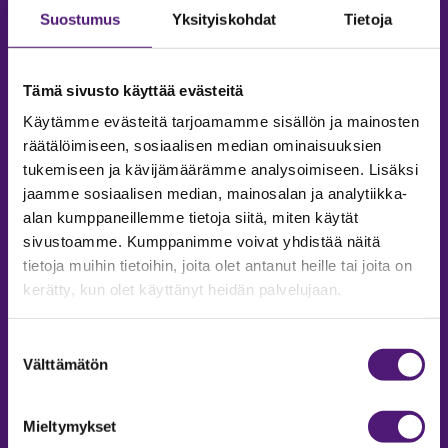
Suostumus
Yksityiskohdat
Tietoja
Tämä sivusto käyttää evästeitä
Käytämme evästeitä tarjoamamme sisällön ja mainosten
räätälöimiseen, sosiaalisen median ominaisuuksien
tukemiseen ja kävijämäärämme analysoimiseen. Lisäksi
jaamme sosiaalisen median, mainosalan ja analytiikka-
alan kumppaneillemme tietoja siitä, miten käytät
sivustoamme. Kumppanimme voivat yhdistää näitä
tietoja muihin tietoihin, joita olet antanut heille tai joita on
MAJOITUS
kerätty, kun olet käyttänyt heidän palvelujaan.
Tiedustelut & Varaukset
Puh:
020 755 9975
Suostumuksen
Email:
majoitus@sappee.fi
Välttämätön
valinta
Palvelemme arkisin 9–16
Mieltymykset
Online varaukset