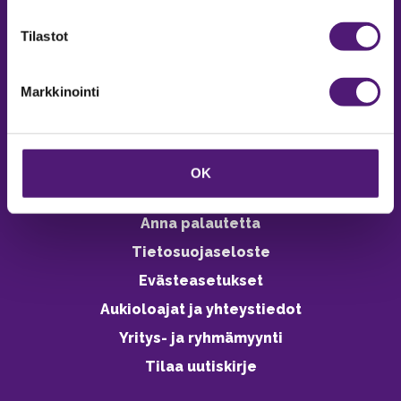
verkkokaupasta 24h
Tilastot
Markkinointi
Vastuullisuus
Ympäristöohjelma
OK
Avoimet työpaikat
Anna palautetta
Tietosuojaseloste
Evästeasetukset
Aukioloajat ja yhteystiedot
Yritys- ja ryhmämyynti
Tilaa uutiskirje