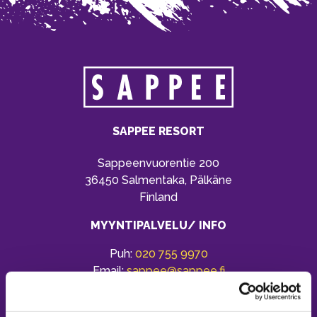
SAPPEE RESORT
Sappeenvuorentie 200
36450 Salmentaka, Pälkäne
Finland
MYYNTIPALVELU/ INFO
Puh:
020 755 9970
Email:
sappee@sappee.fi