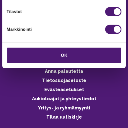
verkkokaupasta 24h
Tilastot
Markkinointi
Vastuullisuus
Ympäristöohjelma
OK
Avoimet työpaikat
Anna palautetta
Tietosuojaseloste
Evästeasetukset
Aukioloajat ja yhteystiedot
Yritys- ja ryhmämyynti
Tilaa uutiskirje