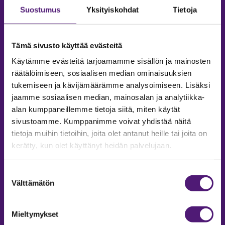
Suostumus
Yksityiskohdat
Tietoja
Tämä sivusto käyttää evästeitä
Käytämme evästeitä tarjoamamme sisällön ja mainosten
räätälöimiseen, sosiaalisen median ominaisuuksien
tukemiseen ja kävijämäärämme analysoimiseen. Lisäksi
jaamme sosiaalisen median, mainosalan ja analytiikka-
alan kumppaneillemme tietoja siitä, miten käytät
sivustoamme. Kumppanimme voivat yhdistää näitä
tietoja muihin tietoihin, joita olet antanut heille tai joita on
MAJOITUS
kerätty, kun olet käyttänyt heidän palvelujaan.
Tiedustelut & Varaukset
Puh:
020 755 9975
Suostumuksen
Email:
majoitus@sappee.fi
Välttämätön
valinta
Palvelemme arkisin 9–16
Mieltymykset
Online varaukset