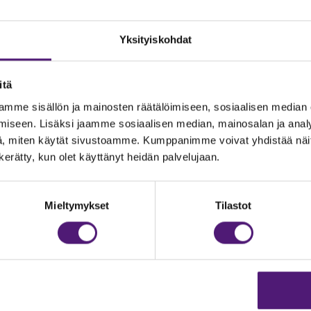
Yksityiskohdat
itä
mme sisällön ja mainosten räätälöimiseen, sosiaalisen median
iseen. Lisäksi jaamme sosiaalisen median, mainosalan ja analy
, miten käytät sivustoamme. Kumppanimme voivat yhdistää näitä t
n kerätty, kun olet käyttänyt heidän palvelujaan.
JOITUS
Vastuullisuus
Ympäristöohjelma
dustelut & Varaukset
Mieltymykset
Tilastot
h:
020 755 9975
Avoimet työpaikat
il:
majoitus@sappee.fi
Anna palautetta
velemme arkisin 9–16
Tietosuojaseloste
Evästeasetukset
ine varaukset
kkokaupasta 24h
Aukioloajat ja yhteysti