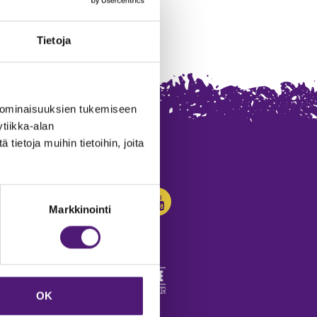
Tietoja
 ominaisuuksien tukemiseen
tiikka-alan
ietoja muihin tietoihin, joita
SEURAA MEITÄ:
Markkinointi
OK
edot