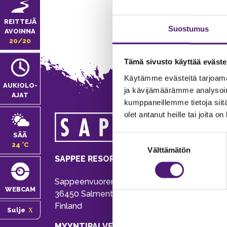
REITTEJÄ
Suostumus
AVOINNA
20/20
Tämä sivusto käyttää eväste
Käytämme evästeitä tarjoama
AUKIOLO­
ja kävijämäärämme analysoim
AJAT
kumppaneillemme tietoja siitä
olet antanut heille tai joita o
MA
SÄÄ
Suostumuksen
Tie
24 °C
Välttämätön
valinta
Pu
SAPPEE RESORT
Ema
Sappeenvuorentie 200
Pal
WEBCAM
36450 Salmentaka, Pälkäne
Onl
Finland
Sulje
ver
MYYNTIPALVELU/ INFO