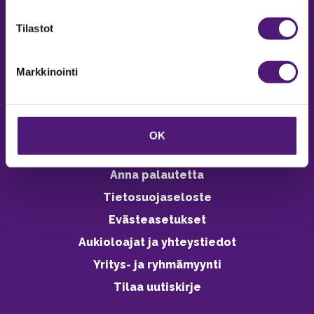
verkkokaupasta 24h
Tilastot
Markkinointi
Vastuullisuus
Ympäristöohjelma
OK
Avoimet työpaikat
Anna palautetta
Tietosuojaseloste
Evästeasetukset
Aukioloajat ja yhteystiedot
Yritys- ja ryhmämyynti
Tilaa uutiskirje