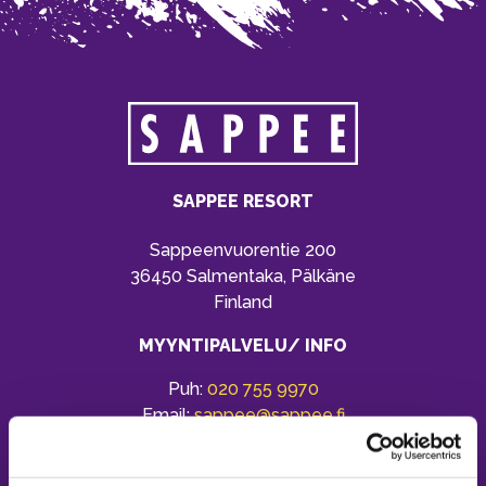
SAPPEE RESORT
Sappeenvuorentie 200
36450 Salmentaka, Pälkäne
Finland
MYYNTIPALVELU/ INFO
Puh:
020 755 9970
Email:
sappee@sappee.fi