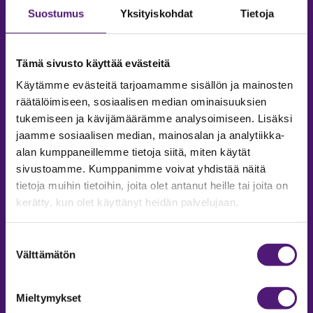
Suostumus
Yksityiskohdat
Tietoja
Tämä sivusto käyttää evästeitä
Käytämme evästeitä tarjoamamme sisällön ja mainosten
räätälöimiseen, sosiaalisen median ominaisuuksien
tukemiseen ja kävijämäärämme analysoimiseen. Lisäksi
jaamme sosiaalisen median, mainosalan ja analytiikka-
alan kumppaneillemme tietoja siitä, miten käytät
sivustoamme. Kumppanimme voivat yhdistää näitä
tietoja muihin tietoihin, joita olet antanut heille tai joita on
MAJOITUS
kerätty, kun olet käyttänyt heidän palvelujaan.
Tiedustelut & Varaukset
Puh:
020 755 9975
Suostumuksen
Email:
majoitus@sappee.fi
Välttämätön
valinta
Palvelemme arkisin 9–16
Mieltymykset
Online varaukset