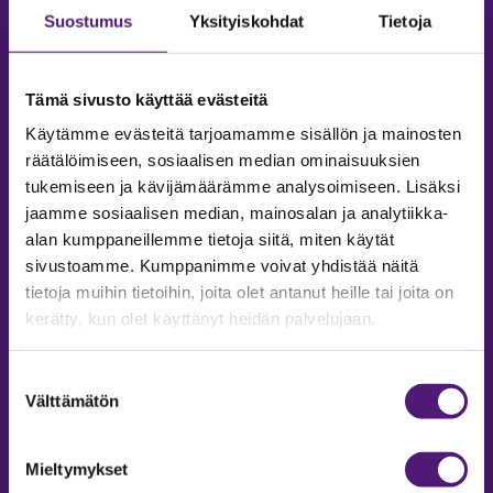
Suostumus
Yksityiskohdat
Tietoja
Tämä sivusto käyttää evästeitä
Käytämme evästeitä tarjoamamme sisällön ja mainosten
räätälöimiseen, sosiaalisen median ominaisuuksien
tukemiseen ja kävijämäärämme analysoimiseen. Lisäksi
jaamme sosiaalisen median, mainosalan ja analytiikka-
alan kumppaneillemme tietoja siitä, miten käytät
sivustoamme. Kumppanimme voivat yhdistää näitä
tietoja muihin tietoihin, joita olet antanut heille tai joita on
MAJOITUS
kerätty, kun olet käyttänyt heidän palvelujaan.
Tiedustelut & Varaukset
Puh:
020 755 9975
Suostumuksen
Email:
majoitus@sappee.fi
Välttämätön
valinta
Palvelemme arkisin 9–16
Mieltymykset
Online varaukset