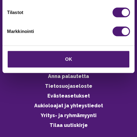
verkkokaupasta 24h
Tilastot
Markkinointi
Vastuullisuus
Ympäristöohjelma
OK
Avoimet työpaikat
Anna palautetta
Tietosuojaseloste
Evästeasetukset
Aukioloajat ja yhteystiedot
Yritys- ja ryhmämyynti
Tilaa uutiskirje