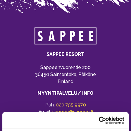
SAPPEE RESORT
Sappeenvuorentie 200
36450 Salmentaka, Pälkäne
Finland
MYYNTIPALVELU/ INFO
Puh:
020 755 9970
Email:
sappee@sappee.fi