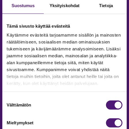
Suostumus
Yksityiskohdat
Tietoja
Tämä sivusto käyttää evästeitä
Käytämme evästeitä tarjoamamme sisällön ja mainosten
räätälöimiseen, sosiaalisen median ominaisuuksien
tukemiseen ja kävijämäärämme analysoimiseen. Lisäksi
jaamme sosiaalisen median, mainosalan ja analytiikka-
alan kumppaneillemme tietoja siitä, miten käytät
sivustoamme. Kumppanimme voivat yhdistää näitä
tietoja muihin tietoihin, joita olet antanut heille tai joita on
MAJOITUS
kerätty, kun olet käyttänyt heidän palvelujaan.
Tiedustelut & Varaukset
Puh:
020 755 9975
Suostumuksen
Email:
majoitus@sappee.fi
Välttämätön
valinta
Palvelemme arkisin 9–16
Mieltymykset
Online varaukset