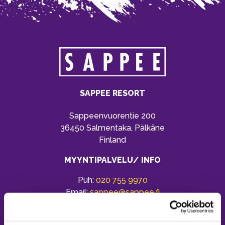
SAPPEE RESORT
Sappeenvuorentie 200
36450 Salmentaka, Pälkäne
Finland
MYYNTIPALVELU/ INFO
Puh:
020 755 9970
Email:
sappee@sappee.fi