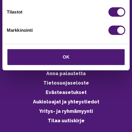
verkkokaupasta 24h
Tilastot
Markkinointi
Vastuullisuus
Ympäristöohjelma
OK
Avoimet työpaikat
Anna palautetta
Tietosuojaseloste
Evästeasetukset
Aukioloajat ja yhteystiedot
Yritys- ja ryhmämyynti
Tilaa uutiskirje