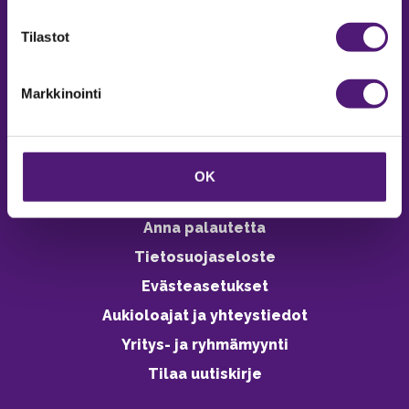
verkkokaupasta 24h
Tilastot
Markkinointi
Vastuullisuus
Ympäristöohjelma
OK
Avoimet työpaikat
Anna palautetta
Tietosuojaseloste
Evästeasetukset
Aukioloajat ja yhteystiedot
Yritys- ja ryhmämyynti
Tilaa uutiskirje