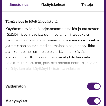
Suostumus
Yksityiskohdat
Tietoja
Tämä sivusto käyttää evästeitä
Käytämme evästeitä tarjoamamme sisällön ja mainosten
räätälöimiseen, sosiaalisen median ominaisuuksien
tukemiseen ja kävijämäärämme analysoimiseen. Lisäksi
jaamme sosiaalisen median, mainosalan ja analytiikka-
alan kumppaneillemme tietoja siitä, miten käytät
sivustoamme. Kumppanimme voivat yhdistää näitä
tietoja muihin tietoihin, joita olet antanut heille tai joita on
MAJOITUS
kerätty, kun olet käyttänyt heidän palvelujaan.
Tiedustelut & Varaukset
Puh:
020 755 9975
Suostumuksen
Email:
majoitus@sappee.fi
Välttämätön
valinta
Palvelemme arkisin 9–16
Mieltymykset
Online varaukset