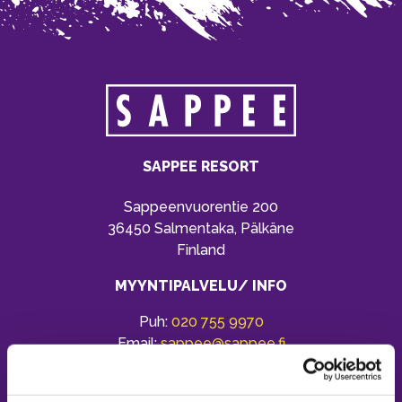
SAPPEE RESORT
Sappeenvuorentie 200
36450 Salmentaka, Pälkäne
Finland
MYYNTIPALVELU/ INFO
Puh:
020 755 9970
Email:
sappee@sappee.fi