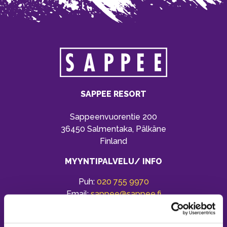
SAPPEE RESORT
Sappeenvuorentie 200
36450 Salmentaka, Pälkäne
Finland
MYYNTIPALVELU/ INFO
Puh:
020 755 9970
Email:
sappee@sappee.fi