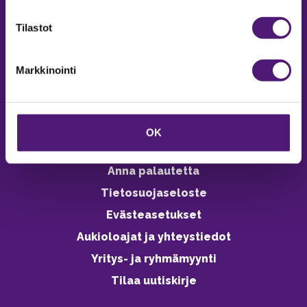
verkkokaupasta 24h
Tilastot
Markkinointi
Vastuullisuus
Ympäristöohjelma
OK
Avoimet työpaikat
Anna palautetta
Tietosuojaseloste
Evästeasetukset
Aukioloajat ja yhteystiedot
Yritys- ja ryhmämyynti
Tilaa uutiskirje