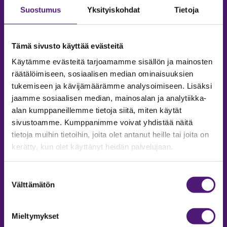
Suostumus
Yksityiskohdat
Tietoja
Tämä sivusto käyttää evästeitä
Käytämme evästeitä tarjoamamme sisällön ja mainosten
räätälöimiseen, sosiaalisen median ominaisuuksien
tukemiseen ja kävijämäärämme analysoimiseen. Lisäksi
jaamme sosiaalisen median, mainosalan ja analytiikka-
alan kumppaneillemme tietoja siitä, miten käytät
sivustoamme. Kumppanimme voivat yhdistää näitä
tietoja muihin tietoihin, joita olet antanut heille tai joita on
MAJOITUS
kerätty, kun olet käyttänyt heidän palvelujaan.
Tiedustelut & Varaukset
Puh:
020 755 9975
Suostumuksen
Email:
majoitus@sappee.fi
Välttämätön
valinta
Palvelemme arkisin 9–16
Mieltymykset
Online varaukset