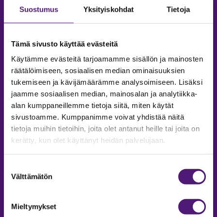
Suostumus
Yksityiskohdat
Tietoja
Tämä sivusto käyttää evästeitä
Käytämme evästeitä tarjoamamme sisällön ja mainosten
räätälöimiseen, sosiaalisen median ominaisuuksien
tukemiseen ja kävijämäärämme analysoimiseen. Lisäksi
jaamme sosiaalisen median, mainosalan ja analytiikka-
alan kumppaneillemme tietoja siitä, miten käytät
sivustoamme. Kumppanimme voivat yhdistää näitä
tietoja muihin tietoihin, joita olet antanut heille tai joita on
MAJOITUS
kerätty, kun olet käyttänyt heidän palvelujaan.
Tiedustelut & Varaukset
Puh:
020 755 9975
Suostumuksen
Email:
majoitus@sappee.fi
Välttämätön
valinta
Palvelemme arkisin 9–16
Mieltymykset
Online varaukset