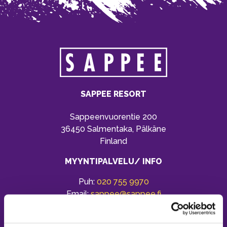
SAPPEE RESORT
Sappeenvuorentie 200
36450 Salmentaka, Pälkäne
Finland
MYYNTIPALVELU/ INFO
Puh:
020 755 9970
Email:
sappee@sappee.fi