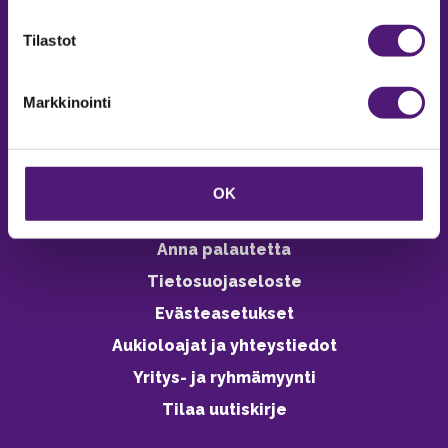
verkkokaupasta 24h
Tilastot
Markkinointi
Vastuullisuus
Ympäristöohjelma
OK
Avoimet työpaikat
Anna palautetta
Tietosuojaseloste
Evästeasetukset
Aukioloajat ja yhteystiedot
Yritys- ja ryhmämyynti
Tilaa uutiskirje