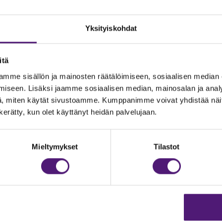
Yksityiskohdat
itä
mme sisällön ja mainosten räätälöimiseen, sosiaalisen median
iseen. Lisäksi jaamme sosiaalisen median, mainosalan ja analy
, miten käytät sivustoamme. Kumppanimme voivat yhdistää näitä t
n kerätty, kun olet käyttänyt heidän palvelujaan.
JOITUS
Vastuullisuus
Ympäristöohjelma
dustelut & Varaukset
Mieltymykset
Tilastot
h:
020 755 9975
Avoimet työpaikat
il:
majoitus@sappee.fi
Anna palautetta
velemme arkisin 9–16
Tietosuojaseloste
Evästeasetukset
ine varaukset
kkokaupasta 24h
Aukioloajat ja yhteysti