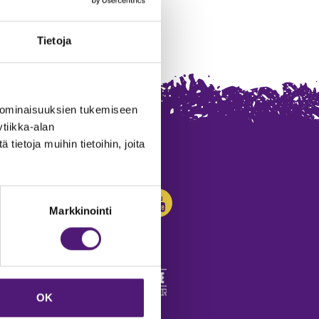
Tietoja
 ominaisuuksien tukemiseen
tiikka-alan
ietoja muihin tietoihin, joita
SEURAA MEITÄ:
Markkinointi
OK
edot