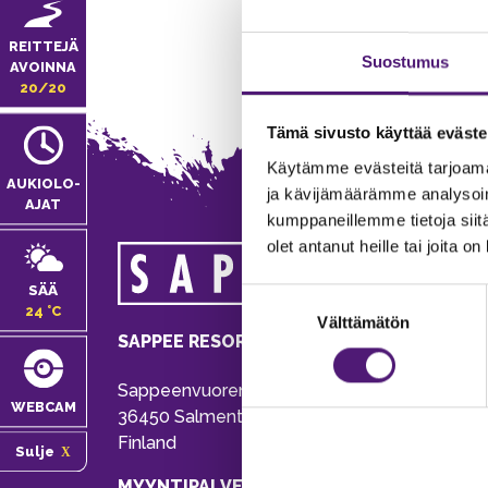
REITTEJÄ
Suostumus
AVOINNA
20/20
Tämä sivusto käyttää eväste
Käytämme evästeitä tarjoama
AUKIOLO­
ja kävijämäärämme analysoim
AJAT
kumppaneillemme tietoja siitä
olet antanut heille tai joita o
MA
SÄÄ
Suostumuksen
Tie
24 °C
Välttämätön
valinta
Pu
SAPPEE RESORT
Ema
Sappeenvuorentie 200
Pal
WEBCAM
36450 Salmentaka, Pälkäne
Onl
Finland
Sulje
ver
MYYNTIPALVELU/ INFO