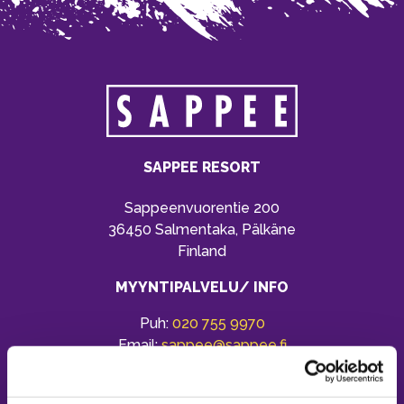
SAPPEE RESORT
Sappeenvuorentie 200
36450 Salmentaka, Pälkäne
Finland
MYYNTIPALVELU/ INFO
Puh:
020 755 9970
Email:
sappee@sappee.fi