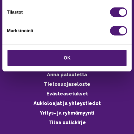
verkkokaupasta 24h
Tilastot
Markkinointi
Vastuullisuus
Ympäristöohjelma
OK
Avoimet työpaikat
Anna palautetta
Tietosuojaseloste
Evästeasetukset
Aukioloajat ja yhteystiedot
Yritys- ja ryhmämyynti
Tilaa uutiskirje