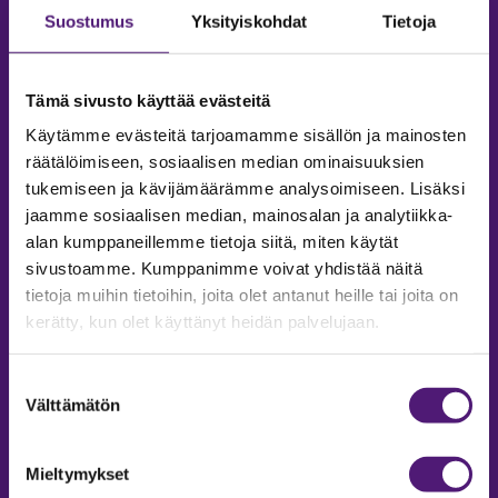
Suostumus
Yksityiskohdat
Tietoja
Tämä sivusto käyttää evästeitä
Käytämme evästeitä tarjoamamme sisällön ja mainosten
räätälöimiseen, sosiaalisen median ominaisuuksien
tukemiseen ja kävijämäärämme analysoimiseen. Lisäksi
jaamme sosiaalisen median, mainosalan ja analytiikka-
alan kumppaneillemme tietoja siitä, miten käytät
sivustoamme. Kumppanimme voivat yhdistää näitä
tietoja muihin tietoihin, joita olet antanut heille tai joita on
MAJOITUS
kerätty, kun olet käyttänyt heidän palvelujaan.
Tiedustelut & Varaukset
Puh:
020 755 9975
Suostumuksen
Email:
majoitus@sappee.fi
Välttämätön
valinta
Palvelemme arkisin 9–16
Mieltymykset
Online varaukset