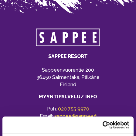
SAPPEE RESORT
Sappeenvuorentie 200
36450 Salmentaka, Pälkäne
Finland
MYYNTIPALVELU/ INFO
Puh:
020 755 9970
Email:
sappee@sappee.fi