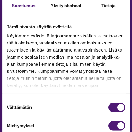
Suostumus
Yksityiskohdat
Tietoja
Tämä sivusto käyttää evästeitä
Käytämme evästeitä tarjoamamme sisällön ja mainosten
räätälöimiseen, sosiaalisen median ominaisuuksien
tukemiseen ja kävijämäärämme analysoimiseen. Lisäksi
jaamme sosiaalisen median, mainosalan ja analytiikka-
alan kumppaneillemme tietoja siitä, miten käytät
sivustoamme. Kumppanimme voivat yhdistää näitä
tietoja muihin tietoihin, joita olet antanut heille tai joita on
MAJOITUS
kerätty, kun olet käyttänyt heidän palvelujaan.
Tiedustelut & Varaukset
Puh:
020 755 9975
Suostumuksen
Email:
majoitus@sappee.fi
Välttämätön
valinta
Palvelemme arkisin 9–16
Mieltymykset
Online varaukset