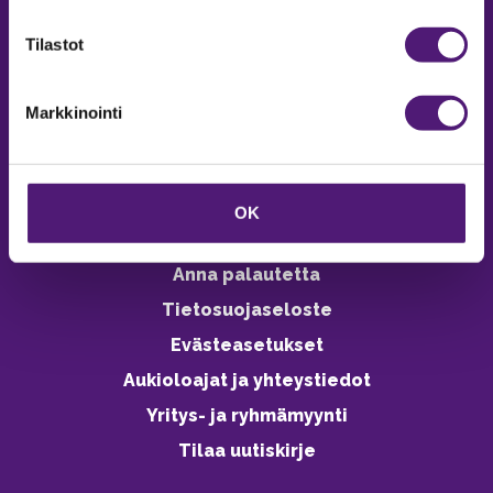
verkkokaupasta 24h
Tilastot
Markkinointi
Vastuullisuus
Ympäristöohjelma
OK
Avoimet työpaikat
Anna palautetta
Tietosuojaseloste
Evästeasetukset
Aukioloajat ja yhteystiedot
Yritys- ja ryhmämyynti
Tilaa uutiskirje