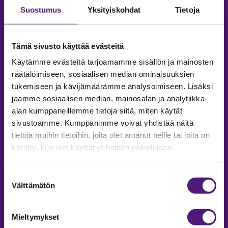
Suostumus
Yksityiskohdat
Tietoja
Tämä sivusto käyttää evästeitä
Käytämme evästeitä tarjoamamme sisällön ja mainosten
räätälöimiseen, sosiaalisen median ominaisuuksien
tukemiseen ja kävijämäärämme analysoimiseen. Lisäksi
jaamme sosiaalisen median, mainosalan ja analytiikka-
alan kumppaneillemme tietoja siitä, miten käytät
sivustoamme. Kumppanimme voivat yhdistää näitä
tietoja muihin tietoihin, joita olet antanut heille tai joita on
MAJOITUS
kerätty, kun olet käyttänyt heidän palvelujaan.
Tiedustelut & Varaukset
Puh:
020 755 9975
Suostumuksen
Email:
majoitus@sappee.fi
Välttämätön
valinta
Palvelemme arkisin 9–16
Mieltymykset
Online varaukset