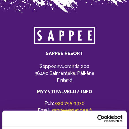
SAPPEE RESORT
Sappeenvuorentie 200
36450 Salmentaka, Pälkäne
Finland
MYYNTIPALVELU/ INFO
Puh:
020 755 9970
Email:
sappee@sappee.fi