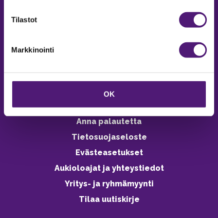
verkkokaupasta 24h
Tilastot
Markkinointi
Vastuullisuus
Ympäristöohjelma
OK
Avoimet työpaikat
Anna palautetta
Tietosuojaseloste
Evästeasetukset
Aukioloajat ja yhteystiedot
Yritys- ja ryhmämyynti
Tilaa uutiskirje