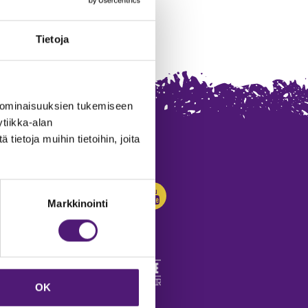
Tietoja
 ominaisuuksien tukemiseen
tiikka-alan
ietoja muihin tietoihin, joita
SEURAA MEITÄ:
Markkinointi
OK
edot