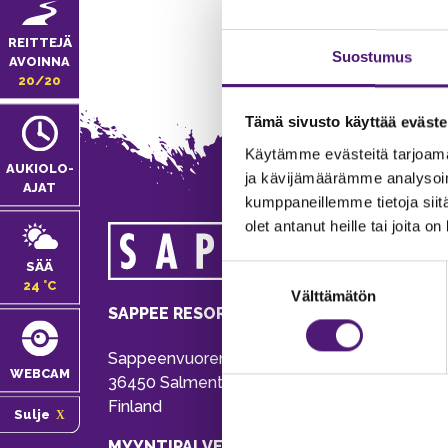
REITTEJÄ
Suostumus
AVOINNA
20/20
Tämä sivusto käyttää eväste
Käytämme evästeitä tarjoama
AUKIOLO­
ja kävijämäärämme analysoim
AJAT
kumppaneillemme tietoja siitä
olet antanut heille tai joita o
MA
SÄÄ
Suostumuksen
Tie
24 °C
Välttämätön
valinta
Pu
SAPPEE RESORT
Ema
Sappeenvuorentie 200
Pal
WEBCAM
36450 Salmentaka, Pälkäne
Onl
Finland
Sulje
ver
MYYNTIPALVELU/ INFO