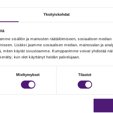
Yksityiskohdat
itä
mme sisällön ja mainosten räätälöimiseen, sosiaalisen median
iseen. Lisäksi jaamme sosiaalisen median, mainosalan ja analy
, miten käytät sivustoamme. Kumppanimme voivat yhdistää näitä t
n kerätty, kun olet käyttänyt heidän palvelujaan.
JOITUS
Vastuullisuus
Ympäristöohjelma
dustelut & Varaukset
Mieltymykset
Tilastot
h:
020 755 9975
Avoimet työpaikat
il:
majoitus@sappee.fi
Anna palautetta
velemme arkisin 9–16
Tietosuojaseloste
Evästeasetukset
ine varaukset
kkokaupasta 24h
Aukioloajat ja yhteysti