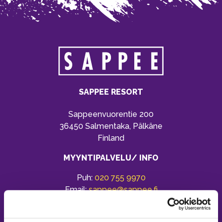
SAPPEE RESORT
Sappeenvuorentie 200
36450 Salmentaka, Pälkäne
Finland
MYYNTIPALVELU/ INFO
Puh:
020 755 9970
Email:
sappee@sappee.fi