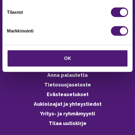
verkkokaupasta 24h
Tilastot
Markkinointi
Vastuullisuus
Ympäristöohjelma
OK
Avoimet työpaikat
Anna palautetta
Tietosuojaseloste
Evästeasetukset
Aukioloajat ja yhteystiedot
Yritys- ja ryhmämyynti
Tilaa uutiskirje