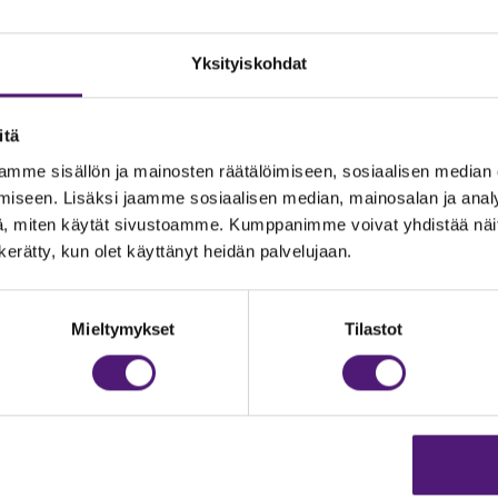
Yksityiskohdat
itä
mme sisällön ja mainosten räätälöimiseen, sosiaalisen median
iseen. Lisäksi jaamme sosiaalisen median, mainosalan ja analy
, miten käytät sivustoamme. Kumppanimme voivat yhdistää näitä t
n kerätty, kun olet käyttänyt heidän palvelujaan.
JOITUS
Vastuullisuus
Ympäristöohjelma
dustelut & Varaukset
Mieltymykset
Tilastot
h:
020 755 9975
Avoimet työpaikat
il:
majoitus@sappee.fi
Anna palautetta
velemme arkisin 9–16
Tietosuojaseloste
Evästeasetukset
ine varaukset
kkokaupasta 24h
Aukioloajat ja yhteysti