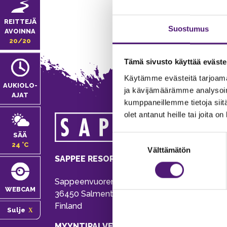
REITTEJÄ
Suostumus
AVOINNA
20/20
Tämä sivusto käyttää eväste
Käytämme evästeitä tarjoama
AUKIOLO­
ja kävijämäärämme analysoim
AJAT
kumppaneillemme tietoja siitä
olet antanut heille tai joita o
MA
SÄÄ
Suostumuksen
Tie
24 °C
Välttämätön
valinta
Pu
SAPPEE RESORT
Ema
Sappeenvuorentie 200
Pal
WEBCAM
36450 Salmentaka, Pälkäne
Onl
Finland
Sulje
ver
MYYNTIPALVELU/ INFO