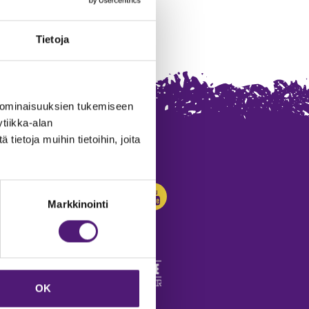
Tietoja
 ominaisuuksien tukemiseen
tiikka-alan
ietoja muihin tietoihin, joita
SEURAA MEITÄ:
Markkinointi
OK
edot