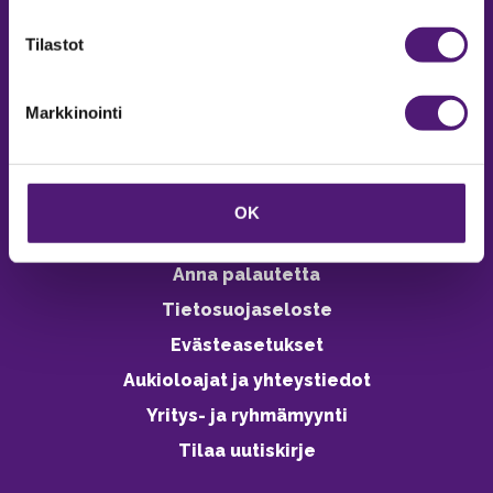
verkkokaupasta 24h
Tilastot
Markkinointi
Vastuullisuus
Ympäristöohjelma
OK
Avoimet työpaikat
Anna palautetta
Tietosuojaseloste
Evästeasetukset
Aukioloajat ja yhteystiedot
Yritys- ja ryhmämyynti
Tilaa uutiskirje