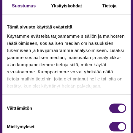
Suostumus
Yksityiskohdat
Tietoja
Tämä sivusto käyttää evästeitä
Käytämme evästeitä tarjoamamme sisällön ja mainosten
räätälöimiseen, sosiaalisen median ominaisuuksien
tukemiseen ja kävijämäärämme analysoimiseen. Lisäksi
jaamme sosiaalisen median, mainosalan ja analytiikka-
alan kumppaneillemme tietoja siitä, miten käytät
sivustoamme. Kumppanimme voivat yhdistää näitä
tietoja muihin tietoihin, joita olet antanut heille tai joita on
MAJOITUS
kerätty, kun olet käyttänyt heidän palvelujaan.
Tiedustelut & Varaukset
Puh:
020 755 9975
Suostumuksen
Email:
majoitus@sappee.fi
Välttämätön
valinta
Palvelemme arkisin 9–16
Mieltymykset
Online varaukset