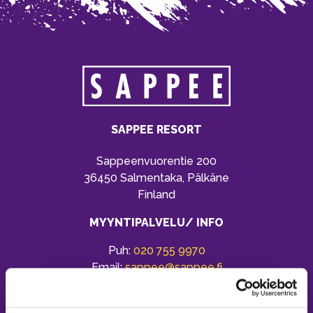
SAPPEE RESORT
Sappeenvuorentie 200
36450 Salmentaka, Pälkäne
Finland
MYYNTIPALVELU/ INFO
Puh:
020 755 9970
Email:
sappee@sappee.fi