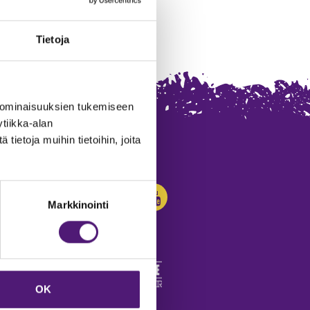
Tietoja
 ominaisuuksien tukemiseen
tiikka-alan
ietoja muihin tietoihin, joita
SEURAA MEITÄ:
Markkinointi
OK
edot