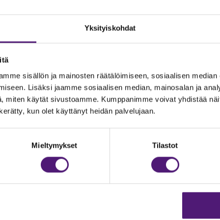
Yksityiskohdat
itä
mme sisällön ja mainosten räätälöimiseen, sosiaalisen median
iseen. Lisäksi jaamme sosiaalisen median, mainosalan ja analy
, miten käytät sivustoamme. Kumppanimme voivat yhdistää näitä t
n kerätty, kun olet käyttänyt heidän palvelujaan.
JOITUS
Vastuullisuus
Ympäristöohjelma
dustelut & Varaukset
Mieltymykset
Tilastot
h:
020 755 9975
Avoimet työpaikat
il:
majoitus@sappee.fi
Anna palautetta
velemme arkisin 9–16
Tietosuojaseloste
Evästeasetukset
ine varaukset
kkokaupasta 24h
Aukioloajat ja yhteysti