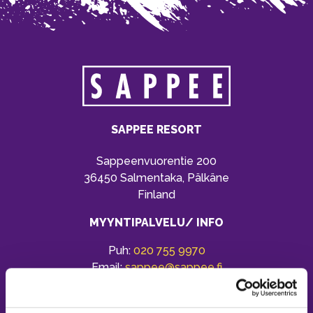
SAPPEE RESORT
Sappeenvuorentie 200
36450 Salmentaka, Pälkäne
Finland
MYYNTIPALVELU/ INFO
Puh:
020 755 9970
Email:
sappee@sappee.fi