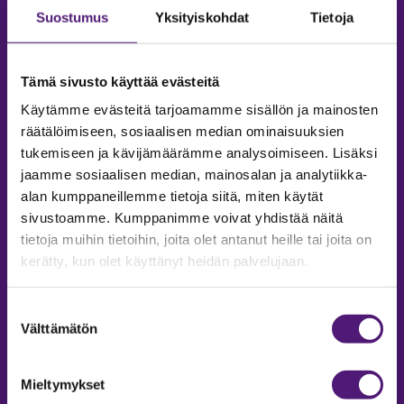
Suostumus
Yksityiskohdat
Tietoja
Tämä sivusto käyttää evästeitä
Käytämme evästeitä tarjoamamme sisällön ja mainosten
räätälöimiseen, sosiaalisen median ominaisuuksien
tukemiseen ja kävijämäärämme analysoimiseen. Lisäksi
jaamme sosiaalisen median, mainosalan ja analytiikka-
alan kumppaneillemme tietoja siitä, miten käytät
sivustoamme. Kumppanimme voivat yhdistää näitä
tietoja muihin tietoihin, joita olet antanut heille tai joita on
MAJOITUS
kerätty, kun olet käyttänyt heidän palvelujaan.
Tiedustelut & Varaukset
Puh:
020 755 9975
Suostumuksen
Email:
majoitus@sappee.fi
Välttämätön
valinta
Palvelemme arkisin 9–16
Mieltymykset
Online varaukset