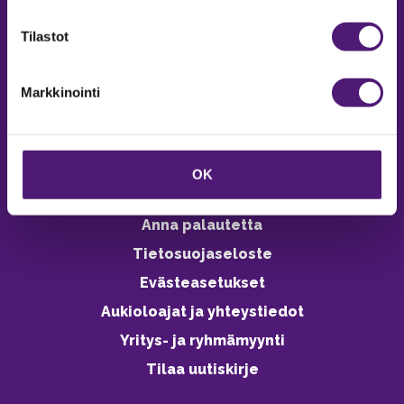
verkkokaupasta 24h
Tilastot
Markkinointi
Vastuullisuus
Ympäristöohjelma
OK
Avoimet työpaikat
Anna palautetta
Tietosuojaseloste
Evästeasetukset
Aukioloajat ja yhteystiedot
Yritys- ja ryhmämyynti
Tilaa uutiskirje