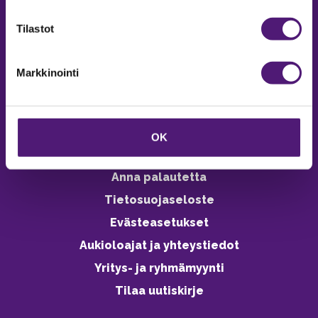
verkkokaupasta 24h
Tilastot
Markkinointi
Vastuullisuus
Ympäristöohjelma
OK
Avoimet työpaikat
Anna palautetta
Tietosuojaseloste
Evästeasetukset
Aukioloajat ja yhteystiedot
Yritys- ja ryhmämyynti
Tilaa uutiskirje