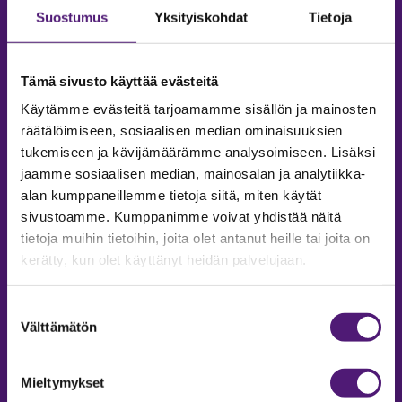
Suostumus
Yksityiskohdat
Tietoja
Tämä sivusto käyttää evästeitä
Käytämme evästeitä tarjoamamme sisällön ja mainosten
räätälöimiseen, sosiaalisen median ominaisuuksien
tukemiseen ja kävijämäärämme analysoimiseen. Lisäksi
jaamme sosiaalisen median, mainosalan ja analytiikka-
alan kumppaneillemme tietoja siitä, miten käytät
sivustoamme. Kumppanimme voivat yhdistää näitä
tietoja muihin tietoihin, joita olet antanut heille tai joita on
MAJOITUS
kerätty, kun olet käyttänyt heidän palvelujaan.
Tiedustelut & Varaukset
Puh:
020 755 9975
Suostumuksen
Email:
majoitus@sappee.fi
Välttämätön
valinta
Palvelemme arkisin 9–16
Mieltymykset
Online varaukset