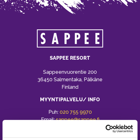
SAPPEE RESORT
Sappeenvuorentie 200
36450 Salmentaka, Pälkäne
Finland
MYYNTIPALVELU/ INFO
Puh:
020 755 9970
Email:
sappee@sappee.fi