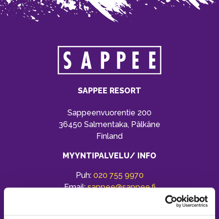
SAPPEE RESORT
Sappeenvuorentie 200
36450 Salmentaka, Pälkäne
Finland
MYYNTIPALVELU/ INFO
Puh:
020 755 9970
Email:
sappee@sappee.fi