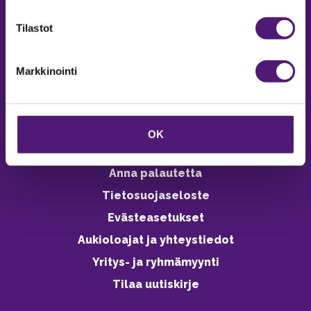
verkkokaupasta 24h
Tilastot
Markkinointi
Vastuullisuus
Ympäristöohjelma
OK
Avoimet työpaikat
Anna palautetta
Tietosuojaseloste
Evästeasetukset
Aukioloajat ja yhteystiedot
Yritys- ja ryhmämyynti
Tilaa uutiskirje