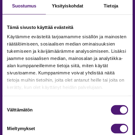
Suostumus
Yksityiskohdat
Tietoja
Tämä sivusto käyttää evästeitä
Käytämme evästeitä tarjoamamme sisällön ja mainosten
räätälöimiseen, sosiaalisen median ominaisuuksien
tukemiseen ja kävijämäärämme analysoimiseen. Lisäksi
jaamme sosiaalisen median, mainosalan ja analytiikka-
alan kumppaneillemme tietoja siitä, miten käytät
sivustoamme. Kumppanimme voivat yhdistää näitä
tietoja muihin tietoihin, joita olet antanut heille tai joita on
MAJOITUS
kerätty, kun olet käyttänyt heidän palvelujaan.
Tiedustelut & Varaukset
Puh:
020 755 9975
Suostumuksen
Email:
majoitus@sappee.fi
Välttämätön
valinta
Palvelemme arkisin 9–16
Mieltymykset
Online varaukset