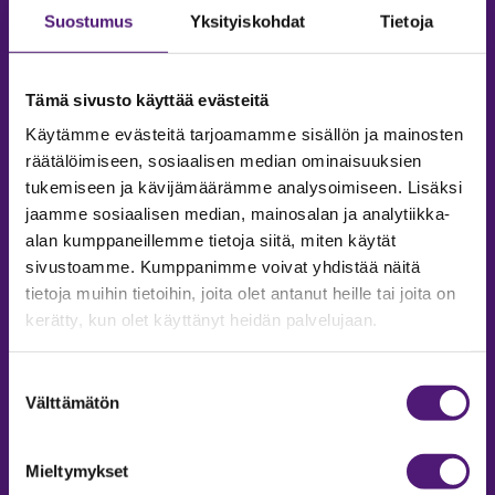
Suostumus
Yksityiskohdat
Tietoja
Tämä sivusto käyttää evästeitä
Käytämme evästeitä tarjoamamme sisällön ja mainosten
räätälöimiseen, sosiaalisen median ominaisuuksien
tukemiseen ja kävijämäärämme analysoimiseen. Lisäksi
jaamme sosiaalisen median, mainosalan ja analytiikka-
alan kumppaneillemme tietoja siitä, miten käytät
sivustoamme. Kumppanimme voivat yhdistää näitä
tietoja muihin tietoihin, joita olet antanut heille tai joita on
MAJOITUS
kerätty, kun olet käyttänyt heidän palvelujaan.
Tiedustelut & Varaukset
Puh:
020 755 9975
Suostumuksen
Email:
majoitus@sappee.fi
Välttämätön
valinta
Palvelemme arkisin 9–16
Mieltymykset
Online varaukset