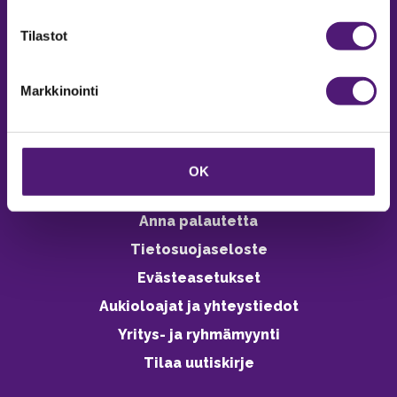
verkkokaupasta 24h
Tilastot
Markkinointi
Vastuullisuus
Ympäristöohjelma
OK
Avoimet työpaikat
Anna palautetta
Tietosuojaseloste
Evästeasetukset
Aukioloajat ja yhteystiedot
Yritys- ja ryhmämyynti
Tilaa uutiskirje