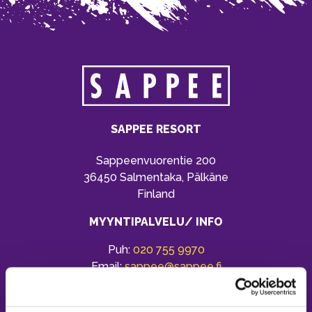
SAPPEE RESORT
Sappeenvuorentie 200
36450 Salmentaka, Pälkäne
Finland
MYYNTIPALVELU/ INFO
Puh:
020 755 9970
Email:
sappee@sappee.fi