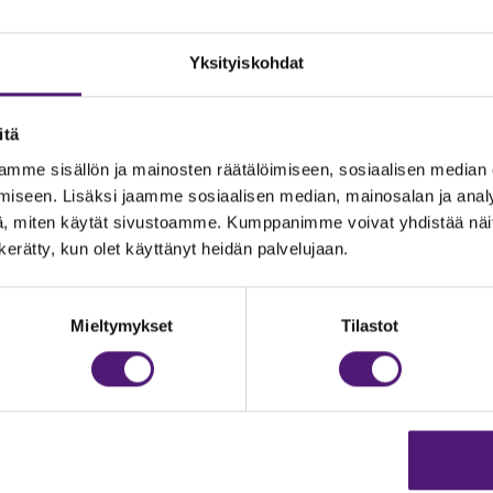
Yksityiskohdat
itä
mme sisällön ja mainosten räätälöimiseen, sosiaalisen median
iseen. Lisäksi jaamme sosiaalisen median, mainosalan ja analy
, miten käytät sivustoamme. Kumppanimme voivat yhdistää näitä t
n kerätty, kun olet käyttänyt heidän palvelujaan.
JOITUS
Vastuullisuus
Ympäristöohjelma
dustelut & Varaukset
Mieltymykset
Tilastot
h:
020 755 9975
Avoimet työpaikat
il:
majoitus@sappee.fi
Anna palautetta
velemme arkisin 9–16
Tietosuojaseloste
Evästeasetukset
ine varaukset
kkokaupasta 24h
Aukioloajat ja yhteysti