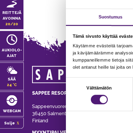
REITTEJÄ
Suostumus
AVOINNA
20/20
Tämä sivusto käyttää eväste
Käytämme evästeitä tarjoama
AUKIOLO­
ja kävijämäärämme analysoim
AJAT
kumppaneillemme tietoja siitä
olet antanut heille tai joita o
MA
SÄÄ
Suostumuksen
Tie
24 °C
Välttämätön
valinta
Pu
SAPPEE RESORT
Ema
Sappeenvuorentie 200
Pal
WEBCAM
36450 Salmentaka, Pälkäne
Onl
Finland
Sulje
ver
MYYNTIPALVELU/ INFO