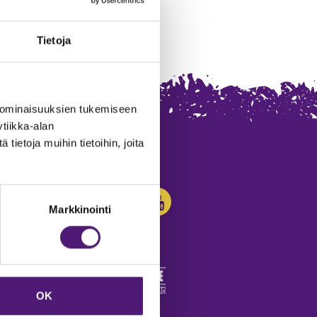
Tietoja
 ominaisuuksien tukemiseen
tiikka-alan
ietoja muihin tietoihin, joita
SEURAA MEITÄ:
Markkinointi
OK
edot