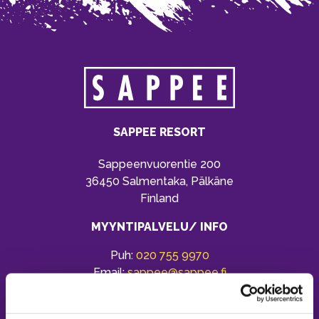
SAPPEE RESORT
Sappeenvuorentie 200
36450 Salmentaka, Pälkäne
Finland
MYYNTIPALVELU/ INFO
Puh:
020 755 9970
Email:
sappee@sappee.fi