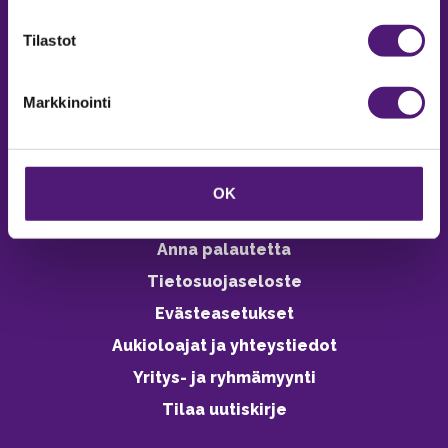
verkkokaupasta 24h
Tilastot
Markkinointi
Vastuullisuus
Ympäristöohjelma
OK
Avoimet työpaikat
Anna palautetta
Tietosuojaseloste
Evästeasetukset
Aukioloajat ja yhteystiedot
Yritys- ja ryhmämyynti
Tilaa uutiskirje