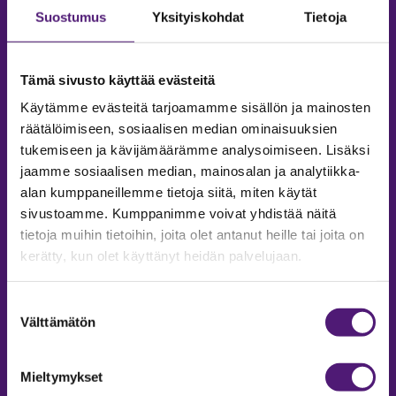
Suostumus
Yksityiskohdat
Tietoja
Tämä sivusto käyttää evästeitä
Käytämme evästeitä tarjoamamme sisällön ja mainosten
räätälöimiseen, sosiaalisen median ominaisuuksien
tukemiseen ja kävijämäärämme analysoimiseen. Lisäksi
jaamme sosiaalisen median, mainosalan ja analytiikka-
alan kumppaneillemme tietoja siitä, miten käytät
sivustoamme. Kumppanimme voivat yhdistää näitä
tietoja muihin tietoihin, joita olet antanut heille tai joita on
MAJOITUS
kerätty, kun olet käyttänyt heidän palvelujaan.
Tiedustelut & Varaukset
Puh:
020 755 9975
Suostumuksen
Email:
majoitus@sappee.fi
Välttämätön
valinta
Palvelemme arkisin 9–16
Mieltymykset
Online varaukset