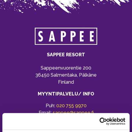
SAPPEE RESORT
Sappeenvuorentie 200
36450 Salmentaka, Pälkäne
Finland
MYYNTIPALVELU/ INFO
Puh:
020 755 9970
Email:
sappee@sappee.fi