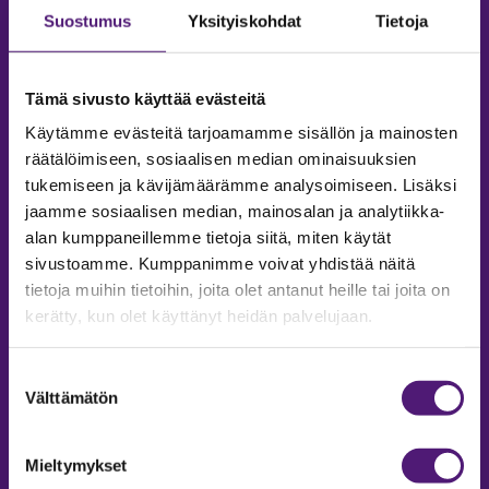
Suostumus
Yksityiskohdat
Tietoja
Tämä sivusto käyttää evästeitä
Käytämme evästeitä tarjoamamme sisällön ja mainosten
räätälöimiseen, sosiaalisen median ominaisuuksien
tukemiseen ja kävijämäärämme analysoimiseen. Lisäksi
jaamme sosiaalisen median, mainosalan ja analytiikka-
alan kumppaneillemme tietoja siitä, miten käytät
sivustoamme. Kumppanimme voivat yhdistää näitä
tietoja muihin tietoihin, joita olet antanut heille tai joita on
MAJOITUS
kerätty, kun olet käyttänyt heidän palvelujaan.
Tiedustelut & Varaukset
Puh:
020 755 9975
Suostumuksen
Email:
majoitus@sappee.fi
Välttämätön
valinta
Palvelemme arkisin 9–16
Mieltymykset
Online varaukset