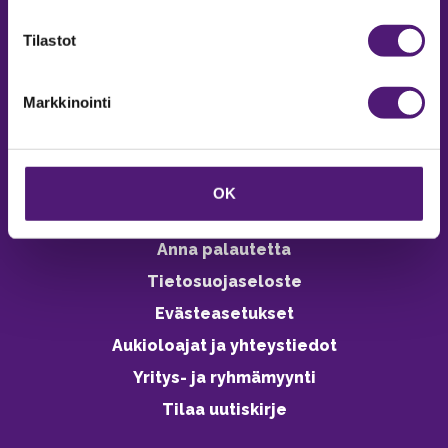
verkkokaupasta 24h
Tilastot
Markkinointi
Vastuullisuus
Ympäristöohjelma
OK
Avoimet työpaikat
Anna palautetta
Tietosuojaseloste
Evästeasetukset
Aukioloajat ja yhteystiedot
Yritys- ja ryhmämyynti
Tilaa uutiskirje