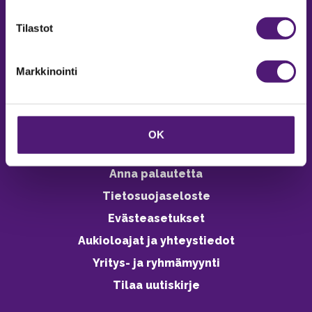
verkkokaupasta 24h
Tilastot
Markkinointi
Vastuullisuus
Ympäristöohjelma
OK
Avoimet työpaikat
Anna palautetta
Tietosuojaseloste
Evästeasetukset
Aukioloajat ja yhteystiedot
Yritys- ja ryhmämyynti
Tilaa uutiskirje