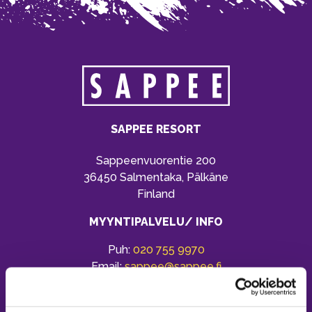
SAPPEE RESORT
Sappeenvuorentie 200
36450 Salmentaka, Pälkäne
Finland
MYYNTIPALVELU/ INFO
Puh:
020 755 9970
Email:
sappee@sappee.fi