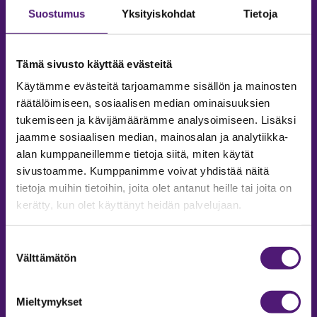
Suostumus
Yksityiskohdat
Tietoja
Tämä sivusto käyttää evästeitä
Käytämme evästeitä tarjoamamme sisällön ja mainosten
räätälöimiseen, sosiaalisen median ominaisuuksien
tukemiseen ja kävijämäärämme analysoimiseen. Lisäksi
jaamme sosiaalisen median, mainosalan ja analytiikka-
alan kumppaneillemme tietoja siitä, miten käytät
sivustoamme. Kumppanimme voivat yhdistää näitä
tietoja muihin tietoihin, joita olet antanut heille tai joita on
MAJOITUS
kerätty, kun olet käyttänyt heidän palvelujaan.
Tiedustelut & Varaukset
Puh:
020 755 9975
Suostumuksen
Email:
majoitus@sappee.fi
Välttämätön
valinta
Palvelemme arkisin 9–16
Mieltymykset
Online varaukset